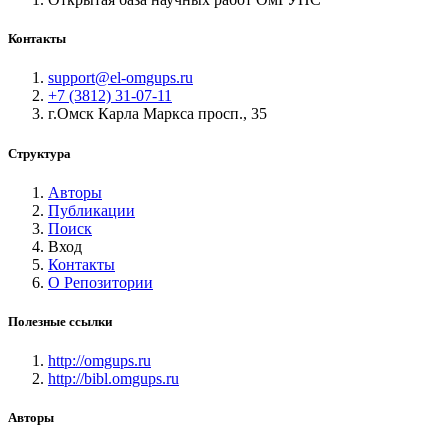
Контакты
support@el-omgups.ru
+7 (3812) 31-07-11
г.Омск Карла Маркса просп., 35
Структура
Авторы
Публикации
Поиск
Вход
Контакты
О Репозитории
Полезные ссылки
http://omgups.ru
http://bibl.omgups.ru
Авторы