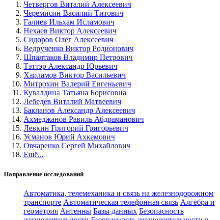
Четвергов Виталий Алексеевич
Черемисин Василий Титович
Галиев Ильхам Исламович
Нехаев Виктор Алексеевич
Сидоров Олег Алексеевич
Ведрученко Виктор Родионович
Шпалтаков Владимир Петрович
Тэттэр Александр Юрьевич
Харламов Виктор Васильевич
Митрохин Валерий Евгеньевич
Кувалдина Татьяна Борисовна
Лебедев Виталий Матвеевич
Бакланов Александр Алексеевич
Ахмеджанов Равиль Абдраманович
Левкин Григорий Григорьевич
Усманов Юрий Ахкемович
Овчаренко Сергей Михайлович
Ещё...
Направление исследований
Автоматика, телемеханика и связь на железнодорожном
транспорте
Автоматическая телефонная связь
Алгебра и
геометрия
Антенны
Базы данных
Безопасность
жизнедеятельности
Безопасность жизнедеятельности в