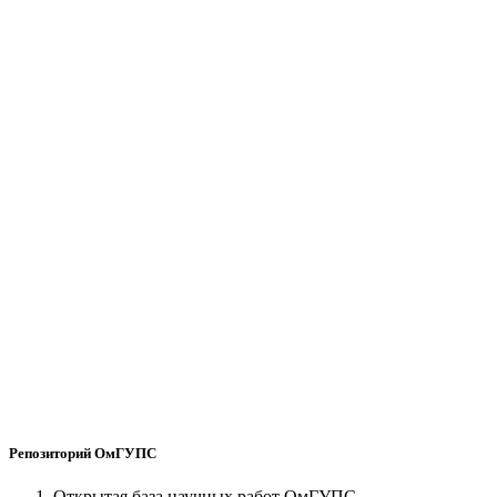
Репозиторий ОмГУПС
Открытая база научных работ ОмГУПС