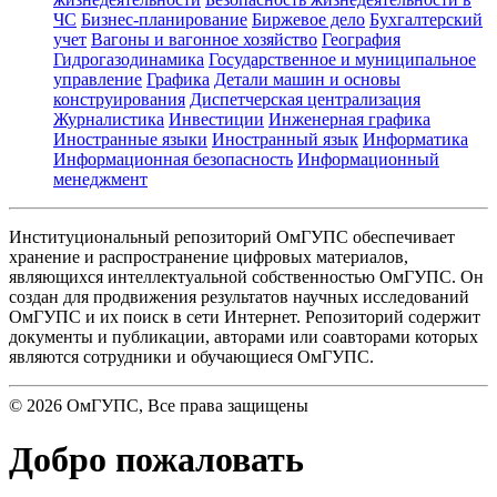
ЧС
Бизнес-планирование
Биржевое дело
Бухгалтерский
учет
Вагоны и вагонное хозяйство
География
Гидрогазодинамика
Государственное и муниципальное
управление
Графика
Детали машин и основы
конструирования
Диспетчерская централизация
Журналистика
Инвестиции
Инженерная графика
Иностранные языки
Иностранный язык
Информатика
Информационная безопасность
Информационный
менеджмент
Институциональный репозиторий ОмГУПС обеспечивает
хранение и распространение цифровых материалов,
являющихся интеллектуальной собственностью ОмГУПС. Он
создан для продвижения результатов научных исследований
ОмГУПС и их поиск в сети Интернет. Репозиторий содержит
документы и публикации, авторами или соавторами которых
являются сотрудники и обучающиеся ОмГУПС.
©
2026
ОмГУПС
, Все права защищены
Добро пожаловать