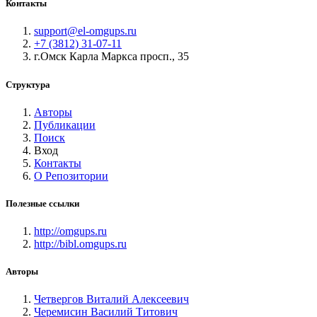
Контакты
support@el-omgups.ru
+7 (3812) 31-07-11
г.Омск Карла Маркса просп., 35
Структура
Авторы
Публикации
Поиск
Вход
Контакты
О Репозитории
Полезные ссылки
http://omgups.ru
http://bibl.omgups.ru
Авторы
Четвергов Виталий Алексеевич
Черемисин Василий Титович