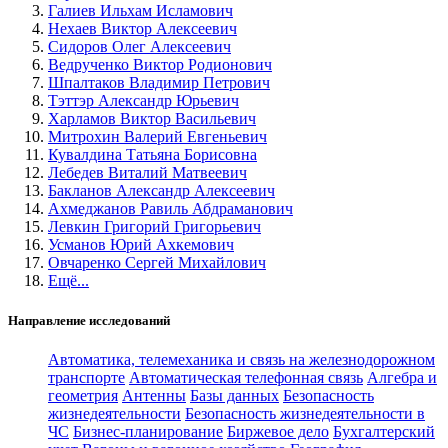
Галиев Ильхам Исламович
Нехаев Виктор Алексеевич
Сидоров Олег Алексеевич
Ведрученко Виктор Родионович
Шпалтаков Владимир Петрович
Тэттэр Александр Юрьевич
Харламов Виктор Васильевич
Митрохин Валерий Евгеньевич
Кувалдина Татьяна Борисовна
Лебедев Виталий Матвеевич
Бакланов Александр Алексеевич
Ахмеджанов Равиль Абдраманович
Левкин Григорий Григорьевич
Усманов Юрий Ахкемович
Овчаренко Сергей Михайлович
Ещё...
Направление исследований
Автоматика, телемеханика и связь на железнодорожном
транспорте
Автоматическая телефонная связь
Алгебра и
геометрия
Антенны
Базы данных
Безопасность
жизнедеятельности
Безопасность жизнедеятельности в
ЧС
Бизнес-планирование
Биржевое дело
Бухгалтерский