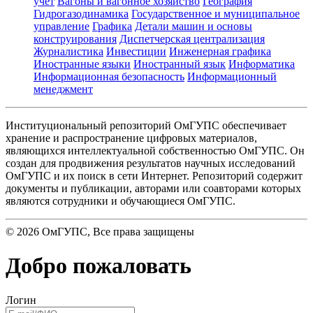
учет
Вагоны и вагонное хозяйство
География
Гидрогазодинамика
Государственное и муниципальное
управление
Графика
Детали машин и основы
конструирования
Диспетчерская централизация
Журналистика
Инвестиции
Инженерная графика
Иностранные языки
Иностранный язык
Информатика
Информационная безопасность
Информационный
менеджмент
Институциональный репозиторий ОмГУПС обеспечивает
хранение и распространение цифровых материалов,
являющихся интеллектуальной собственностью ОмГУПС. Он
создан для продвижения результатов научных исследований
ОмГУПС и их поиск в сети Интернет. Репозиторий содержит
документы и публикации, авторами или соавторами которых
являются сотрудники и обучающиеся ОмГУПС.
©
2026
ОмГУПС
, Все права защищены
Добро пожаловать
Логин