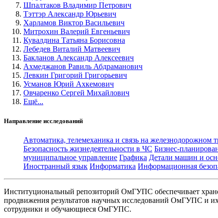
Шпалтаков Владимир Петрович
Тэттэр Александр Юрьевич
Харламов Виктор Васильевич
Митрохин Валерий Евгеньевич
Кувалдина Татьяна Борисовна
Лебедев Виталий Матвеевич
Бакланов Александр Алексеевич
Ахмеджанов Равиль Абдраманович
Левкин Григорий Григорьевич
Усманов Юрий Ахкемович
Овчаренко Сергей Михайлович
Ещё...
Направление исследований
Автоматика, телемеханика и связь на железнодорожном 
Безопасность жизнедеятельности в ЧС
Бизнес-планирова
муниципальное управление
Графика
Детали машин и осн
Иностранный язык
Информатика
Информационная безоп
Институциональный репозиторий ОмГУПС обеспечивает хране
продвижения результатов научных исследований ОмГУПС и их 
сотрудники и обучающиеся ОмГУПС.