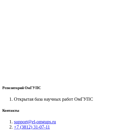
Репозиторий ОмГУПС
Открытая база научных работ ОмГУПС
Контакты
support@el-omgups.ru
+7 (3812) 31-07-11