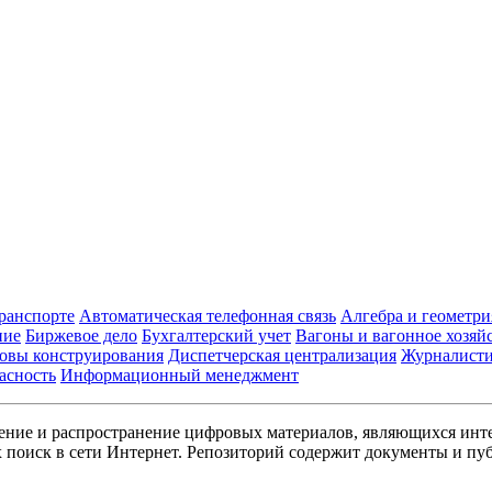
транспорте
Автоматическая телефонная связь
Алгебра и геометри
ние
Биржевое дело
Бухгалтерский учет
Вагоны и вагонное хозяй
овы конструирования
Диспетчерская централизация
Журналист
асность
Информационный менеджмент
ние и распространение цифровых материалов, являющихся инт
поиск в сети Интернет. Репозиторий содержит документы и пуб