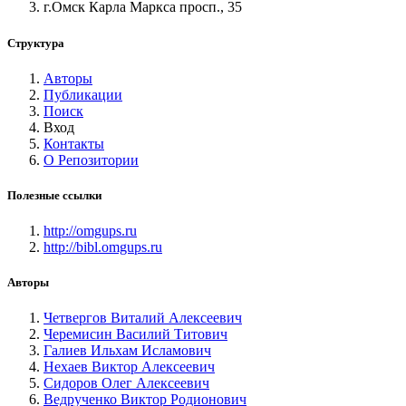
г.Омск Карла Маркса просп., 35
Структура
Авторы
Публикации
Поиск
Вход
Контакты
О Репозитории
Полезные ссылки
http://omgups.ru
http://bibl.omgups.ru
Авторы
Четвергов Виталий Алексеевич
Черемисин Василий Титович
Галиев Ильхам Исламович
Нехаев Виктор Алексеевич
Сидоров Олег Алексеевич
Ведрученко Виктор Родионович