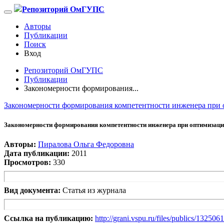
Репозиторий ОмГУПС
Авторы
Публикации
Поиск
Вход
Репозиторий ОмГУПС
Публикации
Закономерности формирования...
Закономерности формирования компетентности инженера при
Закономерности формирования компетентности инженера при оптимизац
Авторы:
Пиралова Ольга Федоровна
Дата публикации:
2011
Просмотров:
330
Вид документа:
Статья из журнала
Ссылка на публикацию:
http://grani.vspu.ru/files/publics/132506