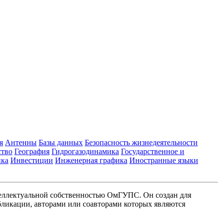
я
Антенны
Базы данных
Безопасность жизнедеятельности
ство
География
Гидрогазодинамика
Государственное и
ика
Инвестиции
Инженерная графика
Иностранные языки
еллектуальной собственностью ОмГУПС. Он создан для
ликации, авторами или соавторами которых являются