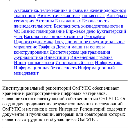
Автоматика, телемеханика и связь на железнодорожном
транспорте
Автоматическая телефонная связь
Алгебра и
геометрия
Антенны
Базы данных
Безопасность
жизнедеятельности
Безопасность жизнедеятельности в
ЧС
Бизнес-планирование
Биржевое дело
Бухгалтерский
учет
Вагоны и вагонное хозяйство
География
Гидрогазодинамика
Государственное и муниципальное
управление
Графика
Детали машин и основы
конструирования
Диспетчерская централизация
Журналистика
Инвестиции
Инженерная графика
Иностранные языки
Иностранный язык
Информатика
Информационная безопасность
Информационный
менеджмент
Институциональный репозиторий ОмГУПС обеспечивает
хранение и распространение цифровых материалов,
являющихся интеллектуальной собственностью ОмГУПС. Он
создан для продвижения результатов научных исследований
ОмГУПС и их поиск в сети Интернет. Репозиторий содержит
документы и публикации, авторами или соавторами которых
являются сотрудники и обучающиеся ОмГУПС.