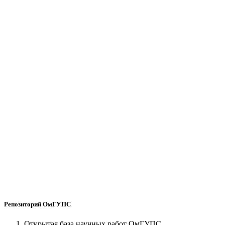
Репозиторий ОмГУПС
Открытая база научных работ ОмГУПС