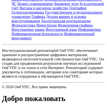
ЧС
Бизнес-планирование
Биржевое дело
Бухгалтерский
учет
Вагоны и вагонное хозяйство
География
Гидрогазодинамика
Государственное и муниципальное
управление
Графика
Детали машин и основы
конструирования
Диспетчерская централизация
Журналистика
Инвестиции
Инженерная графика
Иностранные языки
Иностранный язык
Информатика
Информационная безопасность
Информационный
менеджмент
Институциональный репозиторий ОмГУПС обеспечивает
хранение и распространение цифровых материалов,
являющихся интеллектуальной собственностью ОмГУПС. Он
создан для продвижения результатов научных исследований
ОмГУПС и их поиск в сети Интернет. Репозиторий содержит
документы и публикации, авторами или соавторами которых
являются сотрудники и обучающиеся ОмГУПС.
©
2026
ОмГУПС
, Все права защищены
Добро пожаловать