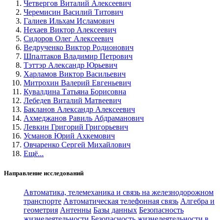
Четвергов Виталий Алексеевич
Черемисин Василий Титович
Галиев Ильхам Исламович
Нехаев Виктор Алексеевич
Сидоров Олег Алексеевич
Ведрученко Виктор Родионович
Шпалтаков Владимир Петрович
Тэттэр Александр Юрьевич
Харламов Виктор Васильевич
Митрохин Валерий Евгеньевич
Кувалдина Татьяна Борисовна
Лебедев Виталий Матвеевич
Бакланов Александр Алексеевич
Ахмеджанов Равиль Абдраманович
Левкин Григорий Григорьевич
Усманов Юрий Ахкемович
Овчаренко Сергей Михайлович
Ещё...
Направление исследований
Автоматика, телемеханика и связь на железнодорожном
транспорте
Автоматическая телефонная связь
Алгебра и
геометрия
Антенны
Базы данных
Безопасность
жизнедеятельности
Безопасность жизнедеятельности в