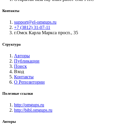
Контакты
support@el-omgups.ru
+7 (3812) 31-07-11
г.Омск Карла Маркса просп., 35
Структура
Авторы
Публикации
Поиск
Вход
Контакты
О Репозитории
Полезные ссылки
http://omgups.ru
http://bibl.omgups.ru
Авторы