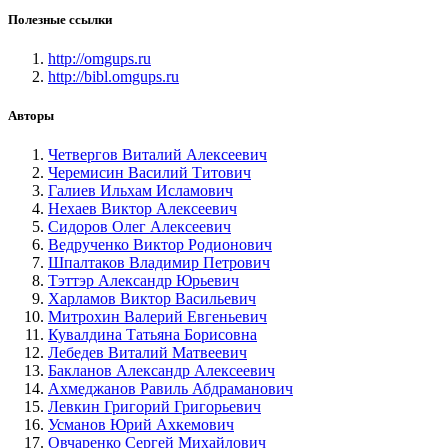
Полезные ссылки
http://omgups.ru
http://bibl.omgups.ru
Авторы
Четвергов Виталий Алексеевич
Черемисин Василий Титович
Галиев Ильхам Исламович
Нехаев Виктор Алексеевич
Сидоров Олег Алексеевич
Ведрученко Виктор Родионович
Шпалтаков Владимир Петрович
Тэттэр Александр Юрьевич
Харламов Виктор Васильевич
Митрохин Валерий Евгеньевич
Кувалдина Татьяна Борисовна
Лебедев Виталий Матвеевич
Бакланов Александр Алексеевич
Ахмеджанов Равиль Абдраманович
Левкин Григорий Григорьевич
Усманов Юрий Ахкемович
Овчаренко Сергей Михайлович