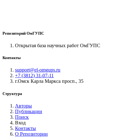
Репозиторий ОмГУПС
Открытая база научных работ ОмГУПС
Контакты
support@el-omgups.ru
+7 (3812) 31-07-11
г.Омск Карла Маркса просп., 35
Структура
Авторы
Публикации
Поиск
Вход
Контакты
О Репозитории