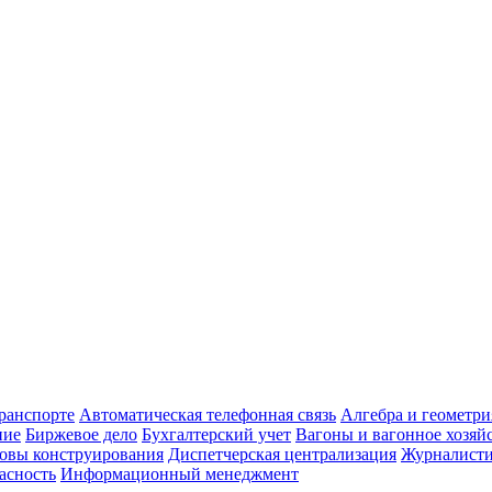
транспорте
Автоматическая телефонная связь
Алгебра и геометри
ние
Биржевое дело
Бухгалтерский учет
Вагоны и вагонное хозяй
овы конструирования
Диспетчерская централизация
Журналист
асность
Информационный менеджмент