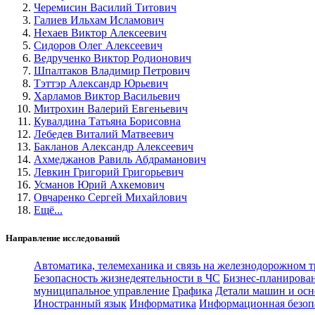
Черемисин Василий Титович
Галиев Ильхам Исламович
Нехаев Виктор Алексеевич
Сидоров Олег Алексеевич
Ведрученко Виктор Родионович
Шпалтаков Владимир Петрович
Тэттэр Александр Юрьевич
Харламов Виктор Васильевич
Митрохин Валерий Евгеньевич
Кувалдина Татьяна Борисовна
Лебедев Виталий Матвеевич
Бакланов Александр Алексеевич
Ахмеджанов Равиль Абдраманович
Левкин Григорий Григорьевич
Усманов Юрий Ахкемович
Овчаренко Сергей Михайлович
Ещё...
Направление исследований
Автоматика, телемеханика и связь на железнодорожном 
Безопасность жизнедеятельности в ЧС
Бизнес-планирова
муниципальное управление
Графика
Детали машин и осн
Иностранный язык
Информатика
Информационная безоп