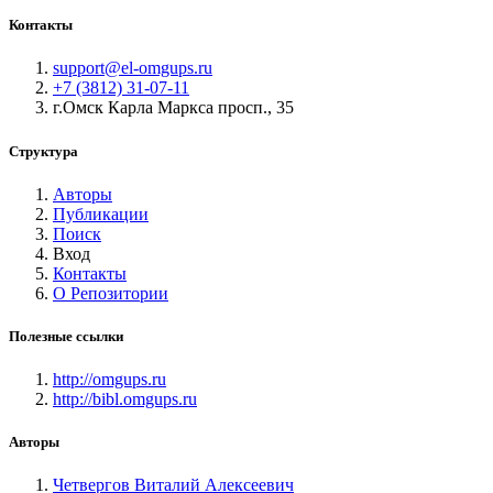
Контакты
support@el-omgups.ru
+7 (3812) 31-07-11
г.Омск Карла Маркса просп., 35
Структура
Авторы
Публикации
Поиск
Вход
Контакты
О Репозитории
Полезные ссылки
http://omgups.ru
http://bibl.omgups.ru
Авторы
Четвергов Виталий Алексеевич