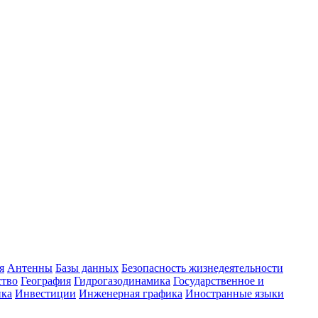
я
Антенны
Базы данных
Безопасность жизнедеятельности
ство
География
Гидрогазодинамика
Государственное и
ика
Инвестиции
Инженерная графика
Иностранные языки