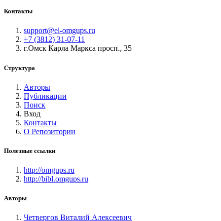
Контакты
support@el-omgups.ru
+7 (3812) 31-07-11
г.Омск Карла Маркса просп., 35
Структура
Авторы
Публикации
Поиск
Вход
Контакты
О Репозитории
Полезные ссылки
http://omgups.ru
http://bibl.omgups.ru
Авторы
Четвергов Виталий Алексеевич