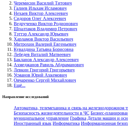
Черемисин Василий Титович
Галиев Ильхам Исламович
Нехаев Виктор Алексеевич
Сидоров Олег Алексеевич
Ведрученко Виктор Родионович
Шпалтаков Владимир Петрович
Тэттэр Александр Юрьевич
Харламов Виктор Васильевич
Митрохин Валерий Евгеньевич
Кувалдина Татьяна Борисовна
Лебедев Виталий Матвеевич
Бакланов Александр Алексеевич
Ахмеджанов Равиль Абдраманович
Левкин Григорий Григорьевич
Усманов Юрий Ахкемович
Овчаренко Сергей Михайлович
Ещё...
Направление исследований
Автоматика, телемеханика и связь на железнодорожном 
Безопасность жизнедеятельности в ЧС
Бизнес-планирова
муниципальное управление
Графика
Детали машин и осн
Иностранный язык
Информатика
Информационная безоп