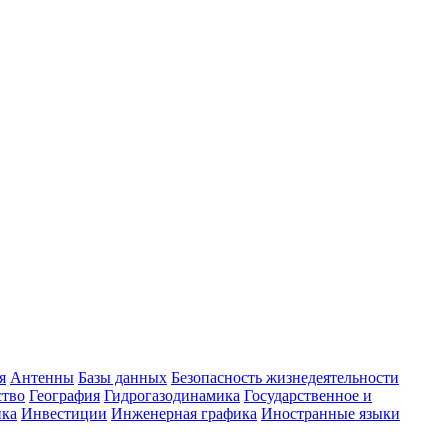
я
Антенны
Базы данных
Безопасность жизнедеятельности
ство
География
Гидрогазодинамика
Государственное и
ика
Инвестиции
Инженерная графика
Иностранные языки