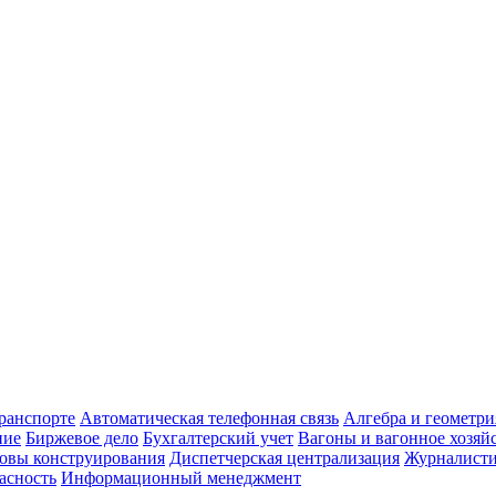
транспорте
Автоматическая телефонная связь
Алгебра и геометри
ние
Биржевое дело
Бухгалтерский учет
Вагоны и вагонное хозяй
овы конструирования
Диспетчерская централизация
Журналист
асность
Информационный менеджмент