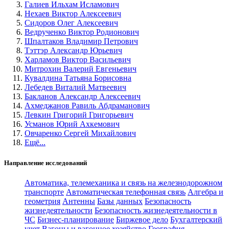
Галиев Ильхам Исламович
Нехаев Виктор Алексеевич
Сидоров Олег Алексеевич
Ведрученко Виктор Родионович
Шпалтаков Владимир Петрович
Тэттэр Александр Юрьевич
Харламов Виктор Васильевич
Митрохин Валерий Евгеньевич
Кувалдина Татьяна Борисовна
Лебедев Виталий Матвеевич
Бакланов Александр Алексеевич
Ахмеджанов Равиль Абдраманович
Левкин Григорий Григорьевич
Усманов Юрий Ахкемович
Овчаренко Сергей Михайлович
Ещё...
Направление исследований
Автоматика, телемеханика и связь на железнодорожном
транспорте
Автоматическая телефонная связь
Алгебра и
геометрия
Антенны
Базы данных
Безопасность
жизнедеятельности
Безопасность жизнедеятельности в
ЧС
Бизнес-планирование
Биржевое дело
Бухгалтерский
учет
Вагоны и вагонное хозяйство
География