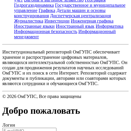
Гидрогазодинамика
Государственное и муниципальное
управление
Графика
Детали машин и основы
конструирования
Диспетчерская централизация
Журналистика
Инвестиции
Инженерная графика
Иностранные языки
Иностранный язык
Информатика
Информационная безопасность
Информационный
менеджмент
Институциональный репозиторий ОмГУПС обеспечивает
хранение и распространение цифровых материалов,
являющихся интеллектуальной собственностью ОмГУПС. Он
создан для продвижения результатов научных исследований
ОмГУПС и их поиск в сети Интернет. Репозиторий содержит
документы и публикации, авторами или соавторами которых
являются сотрудники и обучающиеся ОмГУПС.
©
2026
ОмГУПС
, Все права защищены
Добро пожаловать
Логин