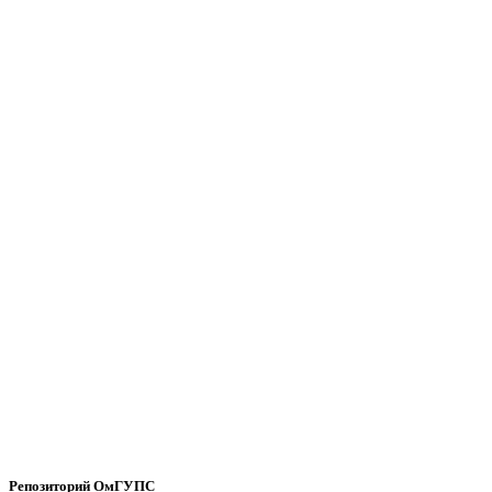
Репозиторий ОмГУПС