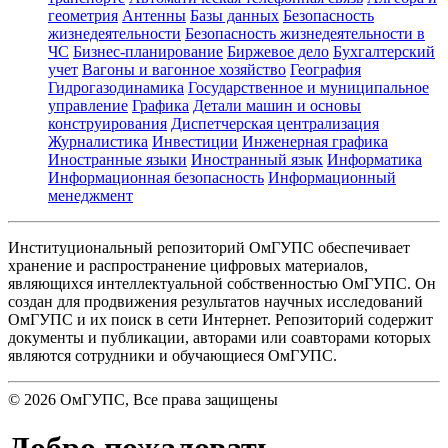
геометрия
Антенны
Базы данных
Безопасность
жизнедеятельности
Безопасность жизнедеятельности в
ЧС
Бизнес-планирование
Биржевое дело
Бухгалтерский
учет
Вагоны и вагонное хозяйство
География
Гидрогазодинамика
Государственное и муниципальное
управление
Графика
Детали машин и основы
конструирования
Диспетчерская централизация
Журналистика
Инвестиции
Инженерная графика
Иностранные языки
Иностранный язык
Информатика
Информационная безопасность
Информационный
менеджмент
Институциональный репозиторий ОмГУПС обеспечивает
хранение и распространение цифровых материалов,
являющихся интеллектуальной собственностью ОмГУПС. Он
создан для продвижения результатов научных исследований
ОмГУПС и их поиск в сети Интернет. Репозиторий содержит
документы и публикации, авторами или соавторами которых
являются сотрудники и обучающиеся ОмГУПС.
©
2026
ОмГУПС
, Все права защищены