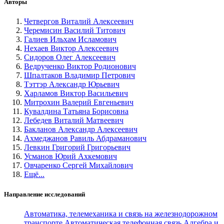
Авторы
Четвергов Виталий Алексеевич
Черемисин Василий Титович
Галиев Ильхам Исламович
Нехаев Виктор Алексеевич
Сидоров Олег Алексеевич
Ведрученко Виктор Родионович
Шпалтаков Владимир Петрович
Тэттэр Александр Юрьевич
Харламов Виктор Васильевич
Митрохин Валерий Евгеньевич
Кувалдина Татьяна Борисовна
Лебедев Виталий Матвеевич
Бакланов Александр Алексеевич
Ахмеджанов Равиль Абдраманович
Левкин Григорий Григорьевич
Усманов Юрий Ахкемович
Овчаренко Сергей Михайлович
Ещё...
Направление исследований
Автоматика, телемеханика и связь на железнодорожном
транспорте
Автоматическая телефонная связь
Алгебра и