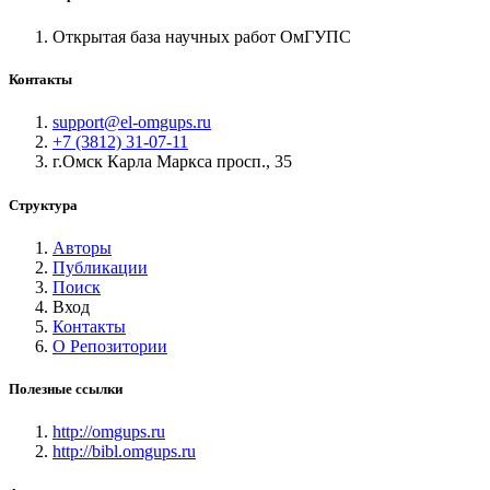
Открытая база научных работ ОмГУПС
Контакты
support@el-omgups.ru
+7 (3812) 31-07-11
г.Омск Карла Маркса просп., 35
Структура
Авторы
Публикации
Поиск
Вход
Контакты
О Репозитории
Полезные ссылки
http://omgups.ru
http://bibl.omgups.ru