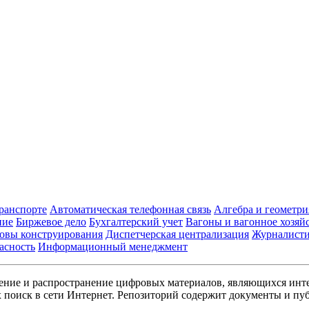
транспорте
Автоматическая телефонная связь
Алгебра и геометри
ние
Биржевое дело
Бухгалтерский учет
Вагоны и вагонное хозяй
овы конструирования
Диспетчерская централизация
Журналист
асность
Информационный менеджмент
ние и распространение цифровых материалов, являющихся инт
поиск в сети Интернет. Репозиторий содержит документы и пуб