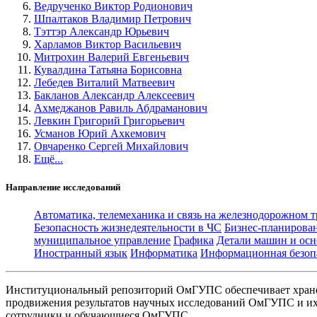
Ведрученко Виктор Родионович
Шпалтаков Владимир Петрович
Тэттэр Александр Юрьевич
Харламов Виктор Васильевич
Митрохин Валерий Евгеньевич
Кувалдина Татьяна Борисовна
Лебедев Виталий Матвеевич
Бакланов Александр Алексеевич
Ахмеджанов Равиль Абдраманович
Левкин Григорий Григорьевич
Усманов Юрий Ахкемович
Овчаренко Сергей Михайлович
Ещё...
Направление исследований
Автоматика, телемеханика и связь на железнодорожном 
Безопасность жизнедеятельности в ЧС
Бизнес-планирова
муниципальное управление
Графика
Детали машин и осн
Иностранный язык
Информатика
Информационная безоп
Институциональный репозиторий ОмГУПС обеспечивает хране
продвижения результатов научных исследований ОмГУПС и их 
сотрудники и обучающиеся ОмГУПС.