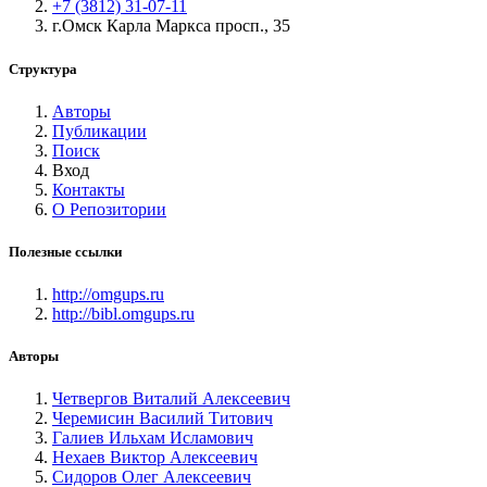
+7 (3812) 31-07-11
г.Омск Карла Маркса просп., 35
Структура
Авторы
Публикации
Поиск
Вход
Контакты
О Репозитории
Полезные ссылки
http://omgups.ru
http://bibl.omgups.ru
Авторы
Четвергов Виталий Алексеевич
Черемисин Василий Титович
Галиев Ильхам Исламович
Нехаев Виктор Алексеевич
Сидоров Олег Алексеевич