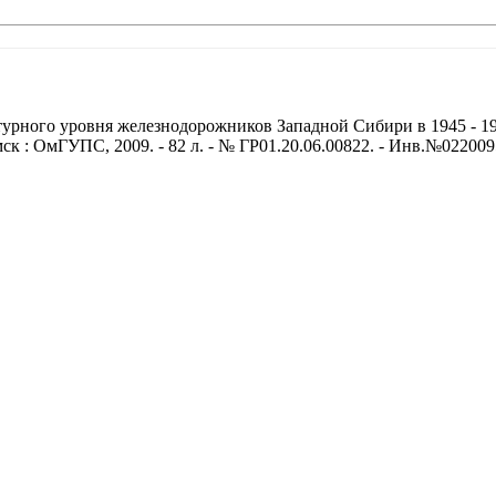
рного уровня железнодорожников Западной Сибири в 1945 - 195
мск : ОмГУПС, 2009. - 82 л. - № ГР01.20.06.00822. - Инв.№02200