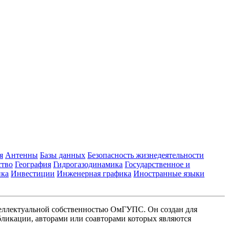
я
Антенны
Базы данных
Безопасность жизнедеятельности
ство
География
Гидрогазодинамика
Государственное и
ика
Инвестиции
Инженерная графика
Иностранные языки
еллектуальной собственностью ОмГУПС. Он создан для
ликации, авторами или соавторами которых являются