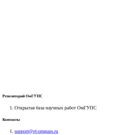
Репозиторий ОмГУПС
Открытая база научных работ ОмГУПС
Контакты
support@el-omgups.ru