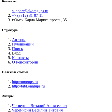
Контакты
support@el-omgups.ru
+7 (3812) 31-07-11
г.Омск Карла Маркса просп., 35
Структура
Авторы
Публикации
Поиск
Вход
Контакты
О Репозитории
Полезные ссылки
http://omgups.ru
http://bibl.omgups.ru
Авторы
Четвергов Виталий Алексеевич
Черемисин Василий Титович