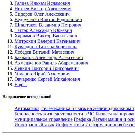
Галиев Ильхам Исламович
Нехаев Виктор Алексеевич
Сидоров Олег Алексеевич
Ведрученко Виктор Родионович
Шпалтаков Владимир Петрович
Тэттэр Александр Юрьевич
Харламов Виктор Васильевич
Митрохин Валерий Евгеньевич
Кувалдина Татьяна Борисовна
Лебедев Виталий Матвеевич
Бакланов Александр Алексеевич
Ахмеджанов Равиль Абдраманович
Левкин Григорий Григорьевич
Усманов Юрий Ахкемович
Овчаренко Сергей Михайлович
Ещё...
Направление исследований
Автоматика, телемеханика и связь на железнодорожном 
Безопасность жизнедеятельности в ЧС
Бизнес-планирова
муниципальное управление
Графика
Детали машин и осн
Иностранный язык
Информатика
Информационная безоп