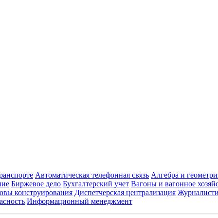
транспорте
Автоматическая телефонная связь
Алгебра и геометри
ние
Биржевое дело
Бухгалтерский учет
Вагоны и вагонное хозяй
овы конструирования
Диспетчерская централизация
Журналист
асность
Информационный менеджмент