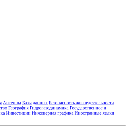
я
Антенны
Базы данных
Безопасность жизнедеятельности
ство
География
Гидрогазодинамика
Государственное и
ика
Инвестиции
Инженерная графика
Иностранные языки