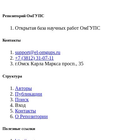
Репозиторий ОмГУПС
Открытая база научных работ ОмГУПС
Контакты
support@el-omgups.ru
+7 (3812) 31-07-11
г.Омск Карла Маркса просп., 35
Структура
Авторы
Публикации
Поиск
Вход
Контакты
О Репозитории
Полезные ссылки