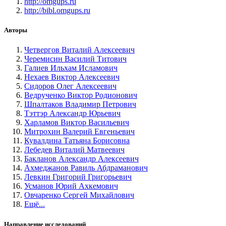
http://omgups.ru
http://bibl.omgups.ru
Авторы
Четвергов Виталий Алексеевич
Черемисин Василий Титович
Галиев Ильхам Исламович
Нехаев Виктор Алексеевич
Сидоров Олег Алексеевич
Ведрученко Виктор Родионович
Шпалтаков Владимир Петрович
Тэттэр Александр Юрьевич
Харламов Виктор Васильевич
Митрохин Валерий Евгеньевич
Кувалдина Татьяна Борисовна
Лебедев Виталий Матвеевич
Бакланов Александр Алексеевич
Ахмеджанов Равиль Абдраманович
Левкин Григорий Григорьевич
Усманов Юрий Ахкемович
Овчаренко Сергей Михайлович
Ещё...
Направление исследований