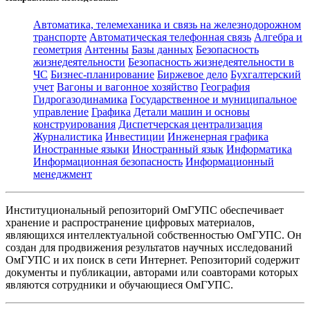
Автоматика, телемеханика и связь на железнодорожном
транспорте
Автоматическая телефонная связь
Алгебра и
геометрия
Антенны
Базы данных
Безопасность
жизнедеятельности
Безопасность жизнедеятельности в
ЧС
Бизнес-планирование
Биржевое дело
Бухгалтерский
учет
Вагоны и вагонное хозяйство
География
Гидрогазодинамика
Государственное и муниципальное
управление
Графика
Детали машин и основы
конструирования
Диспетчерская централизация
Журналистика
Инвестиции
Инженерная графика
Иностранные языки
Иностранный язык
Информатика
Информационная безопасность
Информационный
менеджмент
Институциональный репозиторий ОмГУПС обеспечивает
хранение и распространение цифровых материалов,
являющихся интеллектуальной собственностью ОмГУПС. Он
создан для продвижения результатов научных исследований
ОмГУПС и их поиск в сети Интернет. Репозиторий содержит
документы и публикации, авторами или соавторами которых
являются сотрудники и обучающиеся ОмГУПС.