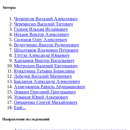
Авторы
Четвергов Виталий Алексеевич
Черемисин Василий Титович
Галиев Ильхам Исламович
Нехаев Виктор Алексеевич
Сидоров Олег Алексеевич
Ведрученко Виктор Родионович
Шпалтаков Владимир Петрович
Тэттэр Александр Юрьевич
Харламов Виктор Васильевич
Митрохин Валерий Евгеньевич
Кувалдина Татьяна Борисовна
Лебедев Виталий Матвеевич
Бакланов Александр Алексеевич
Ахмеджанов Равиль Абдраманович
Левкин Григорий Григорьевич
Усманов Юрий Ахкемович
Овчаренко Сергей Михайлович
Ещё...
Направление исследований