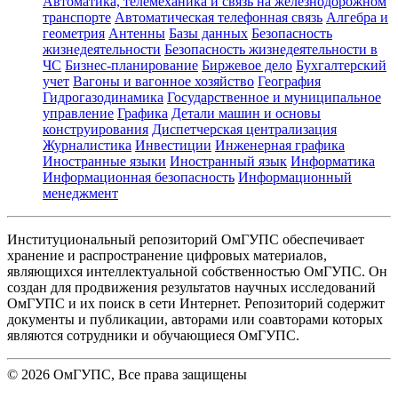
Автоматика, телемеханика и связь на железнодорожном
транспорте
Автоматическая телефонная связь
Алгебра и
геометрия
Антенны
Базы данных
Безопасность
жизнедеятельности
Безопасность жизнедеятельности в
ЧС
Бизнес-планирование
Биржевое дело
Бухгалтерский
учет
Вагоны и вагонное хозяйство
География
Гидрогазодинамика
Государственное и муниципальное
управление
Графика
Детали машин и основы
конструирования
Диспетчерская централизация
Журналистика
Инвестиции
Инженерная графика
Иностранные языки
Иностранный язык
Информатика
Информационная безопасность
Информационный
менеджмент
Институциональный репозиторий ОмГУПС обеспечивает
хранение и распространение цифровых материалов,
являющихся интеллектуальной собственностью ОмГУПС. Он
создан для продвижения результатов научных исследований
ОмГУПС и их поиск в сети Интернет. Репозиторий содержит
документы и публикации, авторами или соавторами которых
являются сотрудники и обучающиеся ОмГУПС.
©
2026
ОмГУПС
, Все права защищены