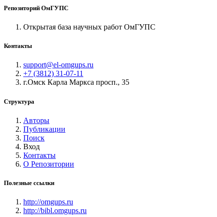
Репозиторий ОмГУПС
Открытая база научных работ ОмГУПС
Контакты
support@el-omgups.ru
+7 (3812) 31-07-11
г.Омск Карла Маркса просп., 35
Структура
Авторы
Публикации
Поиск
Вход
Контакты
О Репозитории
Полезные ссылки
http://omgups.ru
http://bibl.omgups.ru