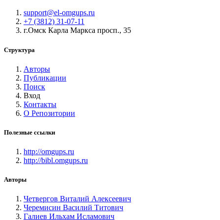
support@el-omgups.ru
+7 (3812) 31-07-11
г.Омск Карла Маркса просп., 35
Структура
Авторы
Публикации
Поиск
Вход
Контакты
О Репозитории
Полезные ссылки
http://omgups.ru
http://bibl.omgups.ru
Авторы
Четвергов Виталий Алексеевич
Черемисин Василий Титович
Галиев Ильхам Исламович