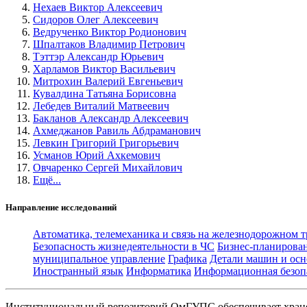
Нехаев Виктор Алексеевич
Сидоров Олег Алексеевич
Ведрученко Виктор Родионович
Шпалтаков Владимир Петрович
Тэттэр Александр Юрьевич
Харламов Виктор Васильевич
Митрохин Валерий Евгеньевич
Кувалдина Татьяна Борисовна
Лебедев Виталий Матвеевич
Бакланов Александр Алексеевич
Ахмеджанов Равиль Абдраманович
Левкин Григорий Григорьевич
Усманов Юрий Ахкемович
Овчаренко Сергей Михайлович
Ещё...
Направление исследований
Автоматика, телемеханика и связь на железнодорожном 
Безопасность жизнедеятельности в ЧС
Бизнес-планирова
муниципальное управление
Графика
Детали машин и осн
Иностранный язык
Информатика
Информационная безоп
Институциональный репозиторий ОмГУПС обеспечивает хране