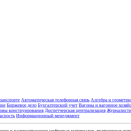
транспорте
Автоматическая телефонная связь
Алгебра и геометри
ние
Биржевое дело
Бухгалтерский учет
Вагоны и вагонное хозяй
овы конструирования
Диспетчерская централизация
Журналист
асность
Информационный менеджмент
ние и распространение цифровых материалов, являющихся инт