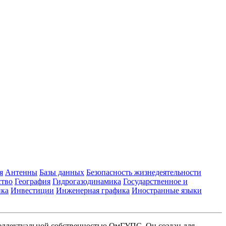
я
Антенны
Базы данных
Безопасность жизнедеятельности
ство
География
Гидрогазодинамика
Государственное и
ика
Инвестиции
Инженерная графика
Иностранные языки
еллектуальной собственностью ОмГУПС. Он создан для