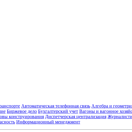
транспорте
Автоматическая телефонная связь
Алгебра и геометри
ние
Биржевое дело
Бухгалтерский учет
Вагоны и вагонное хозяй
овы конструирования
Диспетчерская централизация
Журналист
асность
Информационный менеджмент