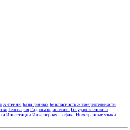
я
Антенны
Базы данных
Безопасность жизнедеятельности
ство
География
Гидрогазодинамика
Государственное и
ика
Инвестиции
Инженерная графика
Иностранные языки