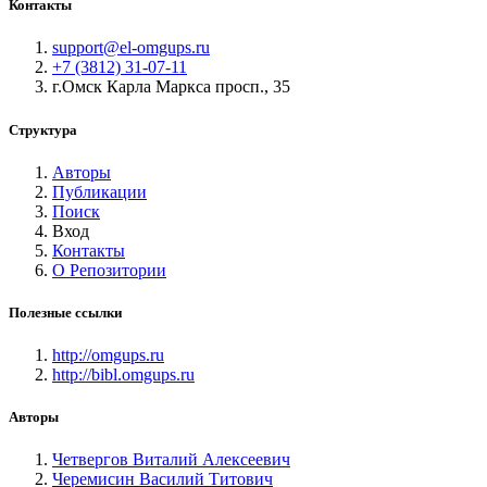
Контакты
support@el-omgups.ru
+7 (3812) 31-07-11
г.Омск Карла Маркса просп., 35
Структура
Авторы
Публикации
Поиск
Вход
Контакты
О Репозитории
Полезные ссылки
http://omgups.ru
http://bibl.omgups.ru
Авторы
Четвергов Виталий Алексеевич
Черемисин Василий Титович