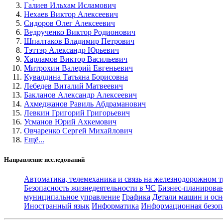
Галиев Ильхам Исламович
Нехаев Виктор Алексеевич
Сидоров Олег Алексеевич
Ведрученко Виктор Родионович
Шпалтаков Владимир Петрович
Тэттэр Александр Юрьевич
Харламов Виктор Васильевич
Митрохин Валерий Евгеньевич
Кувалдина Татьяна Борисовна
Лебедев Виталий Матвеевич
Бакланов Александр Алексеевич
Ахмеджанов Равиль Абдраманович
Левкин Григорий Григорьевич
Усманов Юрий Ахкемович
Овчаренко Сергей Михайлович
Ещё...
Направление исследований
Автоматика, телемеханика и связь на железнодорожном 
Безопасность жизнедеятельности в ЧС
Бизнес-планирова
муниципальное управление
Графика
Детали машин и осн
Иностранный язык
Информатика
Информационная безоп