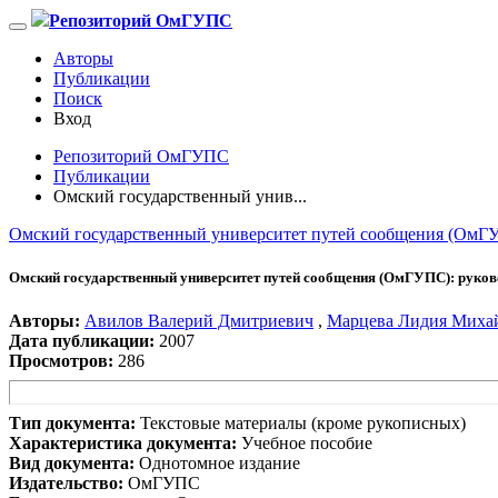
Репозиторий ОмГУПС
Авторы
Публикации
Поиск
Вход
Репозиторий ОмГУПС
Публикации
Омский государственный унив...
Омский государственный университет путей сообщения (ОмГУП
Омский государственный университет путей сообщения (ОмГУПС): руково
Авторы:
Авилов Валерий Дмитриевич
,
Марцева Лидия Миха
Дата публикации:
2007
Просмотров:
286
Тип документа:
Текстовые материалы (кроме рукописных)
Характеристика документа:
Учебное пособие
Вид документа:
Однотомное издание
Издательство:
ОмГУПС