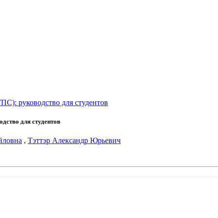
С): руководство для студентов
дство для студентов
йловна
,
Тэттэр Александр Юрьевич