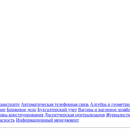
транспорте
Автоматическая телефонная связь
Алгебра и геометри
ние
Биржевое дело
Бухгалтерский учет
Вагоны и вагонное хозяй
овы конструирования
Диспетчерская централизация
Журналист
асность
Информационный менеджмент