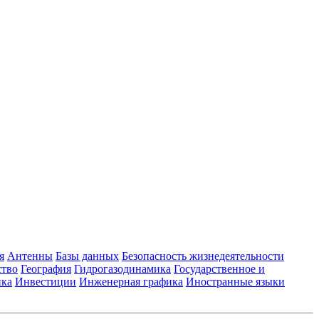
я
Антенны
Базы данных
Безопасность жизнедеятельности
ство
География
Гидрогазодинамика
Государственное и
ика
Инвестиции
Инженерная графика
Иностранные языки