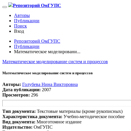
Репозиторий ОмГУПС
Авторы
Публикации
Поиск
Вход
Репозиторий ОмГУПС
Публикации
Математическое моделировани...
Математическое моделирование систем и процессов
Математическое моделирование систем и процессов
Авторы:
Голубева Нина Викторовна
Дата публикации:
2007
Просмотров:
296
Тип документа:
Текстовые материалы (кроме рукописных)
Характеристика документа:
Учебно-методическое пособие
Вид документа:
Многотомное издание
Издательство:
ОмГУПС