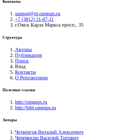
Контакты
support@el-omgups.ru
+7 (3812) 31-07-11
г.Омск Карла Маркса просп., 35
Структура
Авторы
Публикации
Поиск
Вход
Контакты
О Репозитории
Полезные ссылки
http://omgups.ru
http://bibl.omgups.ru
Авторы
Четвергов Виталий Алексеевич
Черемисин Василий Титович