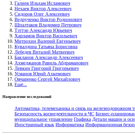
Галиев Ильхам Исламович
Нехаев Виктор Алексеевич
Сидоров Олег Алексеевич
Ведрученко Виктор Родионович
Шпалтаков Владимир Петрович
Тэттэр Александр Юрьевич
Харламов Виктор Васильевич
Митрохин Валерий Евгеньевич
Кувалдина Татьяна Борисовна
Лебедев Виталий Матвеевич
Бакланов Александр Алексеевич
Ахмеджанов Равиль Абдраманович
Левкин Григорий Григорьевич
Усманов Юрий Ахкемович
Овчаренко Сергей Михайлович
Ещё...
Направление исследований
Автоматика, телемеханика и связь на железнодорожном 
Безопасность жизнедеятельности в ЧС
Бизнес-планирова
муниципальное управление
Графика
Детали машин и осн
Иностранный язык
Информатика
Информационная безоп