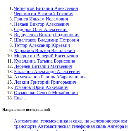
Четвергов Виталий Алексеевич
Черемисин Василий Титович
Галиев Ильхам Исламович
Нехаев Виктор Алексеевич
Сидоров Олег Алексеевич
Ведрученко Виктор Родионович
Шпалтаков Владимир Петрович
Тэттэр Александр Юрьевич
Харламов Виктор Васильевич
Митрохин Валерий Евгеньевич
Кувалдина Татьяна Борисовна
Лебедев Виталий Матвеевич
Бакланов Александр Алексеевич
Ахмеджанов Равиль Абдраманович
Левкин Григорий Григорьевич
Усманов Юрий Ахкемович
Овчаренко Сергей Михайлович
Ещё...
Направление исследований
Автоматика, телемеханика и связь на железнодорожном
транспорте
Автоматическая телефонная связь
Алгебра и