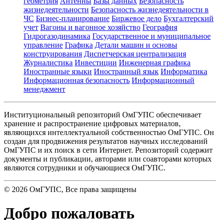
геометрия
Антенны
Базы данных
Безопасность
жизнедеятельности
Безопасность жизнедеятельности в
ЧС
Бизнес-планирование
Биржевое дело
Бухгалтерский
учет
Вагоны и вагонное хозяйство
География
Гидрогазодинамика
Государственное и муниципальное
управление
Графика
Детали машин и основы
конструирования
Диспетчерская централизация
Журналистика
Инвестиции
Инженерная графика
Иностранные языки
Иностранный язык
Информатика
Информационная безопасность
Информационный
менеджмент
Институциональный репозиторий ОмГУПС обеспечивает
хранение и распространение цифровых материалов,
являющихся интеллектуальной собственностью ОмГУПС. Он
создан для продвижения результатов научных исследований
ОмГУПС и их поиск в сети Интернет. Репозиторий содержит
документы и публикации, авторами или соавторами которых
являются сотрудники и обучающиеся ОмГУПС.
©
2026
ОмГУПС
, Все права защищены
Добро пожаловать