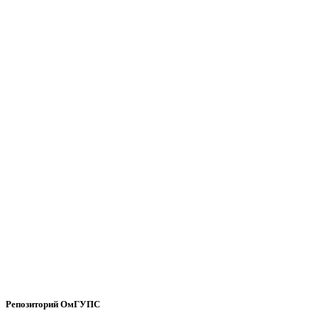
Репозиторий ОмГУПС