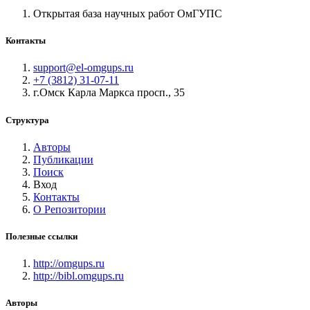
Открытая база научных работ ОмГУПС
Контакты
support@el-omgups.ru
+7 (3812) 31-07-11
г.Омск Карла Маркса просп., 35
Структура
Авторы
Публикации
Поиск
Вход
Контакты
О Репозитории
Полезные ссылки
http://omgups.ru
http://bibl.omgups.ru
Авторы