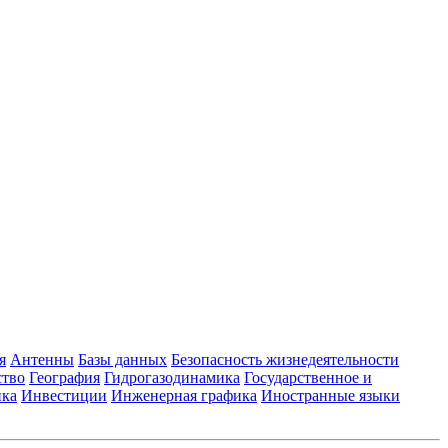
я
Антенны
Базы данных
Безопасность жизнедеятельности
ство
География
Гидрогазодинамика
Государственное и
ика
Инвестиции
Инженерная графика
Иностранные языки