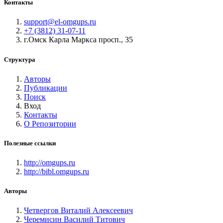
Контакты
support@el-omgups.ru
+7 (3812) 31-07-11
г.Омск Карла Маркса просп., 35
Структура
Авторы
Публикации
Поиск
Вход
Контакты
О Репозитории
Полезные ссылки
http://omgups.ru
http://bibl.omgups.ru
Авторы
Четвергов Виталий Алексеевич
Черемисин Василий Титович