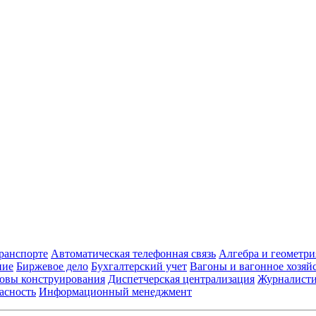
транспорте
Автоматическая телефонная связь
Алгебра и геометри
ние
Биржевое дело
Бухгалтерский учет
Вагоны и вагонное хозяй
овы конструирования
Диспетчерская централизация
Журналист
асность
Информационный менеджмент