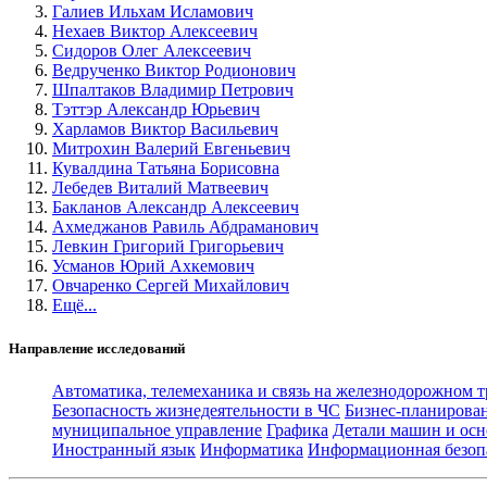
Галиев Ильхам Исламович
Нехаев Виктор Алексеевич
Сидоров Олег Алексеевич
Ведрученко Виктор Родионович
Шпалтаков Владимир Петрович
Тэттэр Александр Юрьевич
Харламов Виктор Васильевич
Митрохин Валерий Евгеньевич
Кувалдина Татьяна Борисовна
Лебедев Виталий Матвеевич
Бакланов Александр Алексеевич
Ахмеджанов Равиль Абдраманович
Левкин Григорий Григорьевич
Усманов Юрий Ахкемович
Овчаренко Сергей Михайлович
Ещё...
Направление исследований
Автоматика, телемеханика и связь на железнодорожном 
Безопасность жизнедеятельности в ЧС
Бизнес-планирова
муниципальное управление
Графика
Детали машин и осн
Иностранный язык
Информатика
Информационная безоп