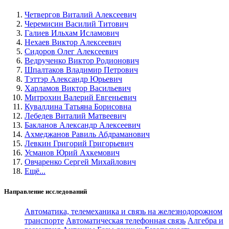
Четвергов Виталий Алексеевич
Черемисин Василий Титович
Галиев Ильхам Исламович
Нехаев Виктор Алексеевич
Сидоров Олег Алексеевич
Ведрученко Виктор Родионович
Шпалтаков Владимир Петрович
Тэттэр Александр Юрьевич
Харламов Виктор Васильевич
Митрохин Валерий Евгеньевич
Кувалдина Татьяна Борисовна
Лебедев Виталий Матвеевич
Бакланов Александр Алексеевич
Ахмеджанов Равиль Абдраманович
Левкин Григорий Григорьевич
Усманов Юрий Ахкемович
Овчаренко Сергей Михайлович
Ещё...
Направление исследований
Автоматика, телемеханика и связь на железнодорожном
транспорте
Автоматическая телефонная связь
Алгебра и