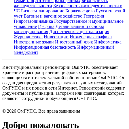
геометрия
Антенны
Базы данных
Безопасность
жизнедеятельности
Безопасность жизнедеятельности в
ЧС
Бизнес-планирование
Биржевое дело
Бухгалтерский
учет
Вагоны и вагонное хозяйство
География
Гидрогазодинамика
Государственное и муниципальное
управление
Графика
Детали машин и основы
конструирования
Диспетчерская централизация
Журналистика
Инвестиции
Инженерная графика
Иностранные языки
Иностранный язык
Информатика
Информационная безопасность
Информационный
менеджмент
Институциональный репозиторий ОмГУПС обеспечивает
хранение и распространение цифровых материалов,
являющихся интеллектуальной собственностью ОмГУПС. Он
создан для продвижения результатов научных исследований
ОмГУПС и их поиск в сети Интернет. Репозиторий содержит
документы и публикации, авторами или соавторами которых
являются сотрудники и обучающиеся ОмГУПС.
©
2026
ОмГУПС
, Все права защищены
Добро пожаловать