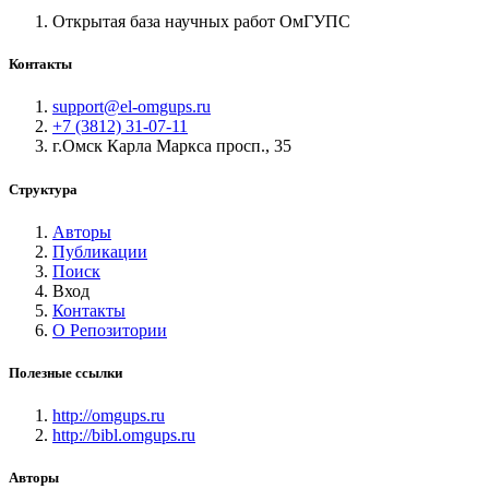
Открытая база научных работ ОмГУПС
Контакты
support@el-omgups.ru
+7 (3812) 31-07-11
г.Омск Карла Маркса просп., 35
Структура
Авторы
Публикации
Поиск
Вход
Контакты
О Репозитории
Полезные ссылки
http://omgups.ru
http://bibl.omgups.ru
Авторы