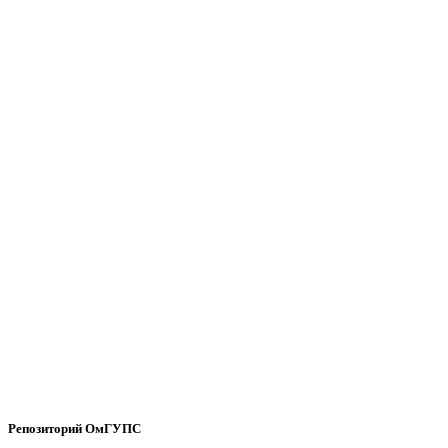
Репозиторий ОмГУПС