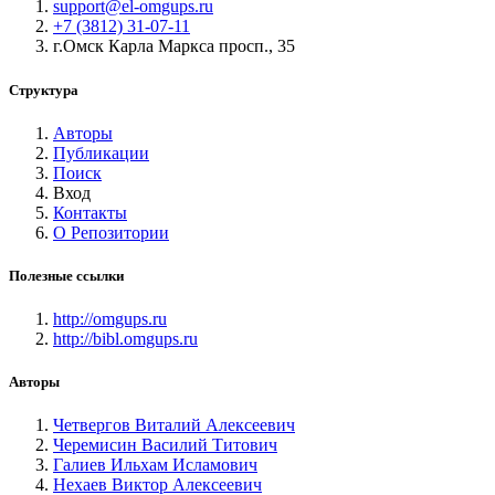
support@el-omgups.ru
+7 (3812) 31-07-11
г.Омск Карла Маркса просп., 35
Структура
Авторы
Публикации
Поиск
Вход
Контакты
О Репозитории
Полезные ссылки
http://omgups.ru
http://bibl.omgups.ru
Авторы
Четвергов Виталий Алексеевич
Черемисин Василий Титович
Галиев Ильхам Исламович
Нехаев Виктор Алексеевич