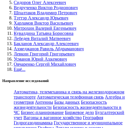
Сидоров Олег Алексеевич
Ведрученко Виктор Родионович
Шпалтаков Владимир Петрович
Тэттэр Александр Юрьевич
Харламов Виктор Васильевич
Митрохин Валерий Евгеньевич
Кувалдина Татьяна Борисовна
Лебедев Виталий Матвеевич
Бакланов Александр Алексеевич
Ахмеджанов Равиль Абдраманович
Левкин Григорий Григорьевич
Усманов Юрий Ахкемович
Овчаренко Сергей Михайлович
Ещё...
Направление исследований
Автоматика, телемеханика и связь на железнодорожном
транспорте
Автоматическая телефонная связь
Алгебра и
геометрия
Антенны
Базы данных
Безопасность
жизнедеятельности
Безопасность жизнедеятельности в
ЧС
Бизнес-планирование
Биржевое дело
Бухгалтерский
учет
Вагоны и вагонное хозяйство
География
Гидрогазодинамика
Государственное и муниципальное
управление
Графика
Детали машин и основы