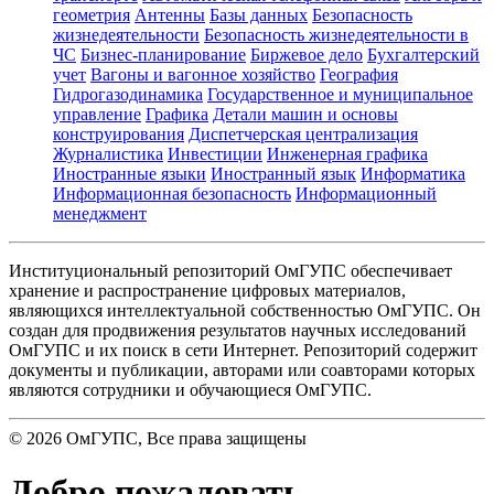
геометрия
Антенны
Базы данных
Безопасность
жизнедеятельности
Безопасность жизнедеятельности в
ЧС
Бизнес-планирование
Биржевое дело
Бухгалтерский
учет
Вагоны и вагонное хозяйство
География
Гидрогазодинамика
Государственное и муниципальное
управление
Графика
Детали машин и основы
конструирования
Диспетчерская централизация
Журналистика
Инвестиции
Инженерная графика
Иностранные языки
Иностранный язык
Информатика
Информационная безопасность
Информационный
менеджмент
Институциональный репозиторий ОмГУПС обеспечивает
хранение и распространение цифровых материалов,
являющихся интеллектуальной собственностью ОмГУПС. Он
создан для продвижения результатов научных исследований
ОмГУПС и их поиск в сети Интернет. Репозиторий содержит
документы и публикации, авторами или соавторами которых
являются сотрудники и обучающиеся ОмГУПС.
©
2026
ОмГУПС
, Все права защищены
Добро пожаловать