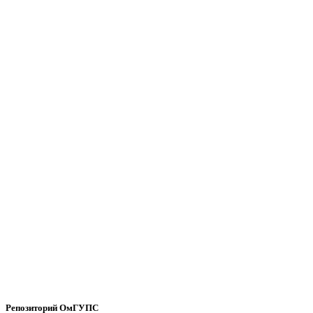
Репозиторий ОмГУПС