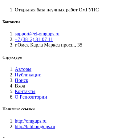
Открытая база научных работ ОмГУПС
Контакты
support@el-omgups.ru
+7 (3812) 31-07-11
г.Омск Карла Маркса просп., 35
Структура
Авторы
Публикации
Поиск
Вход
Контакты
О Репозитории
Полезные ссылки
http://omgups.ru
http://bibl.omgups.ru