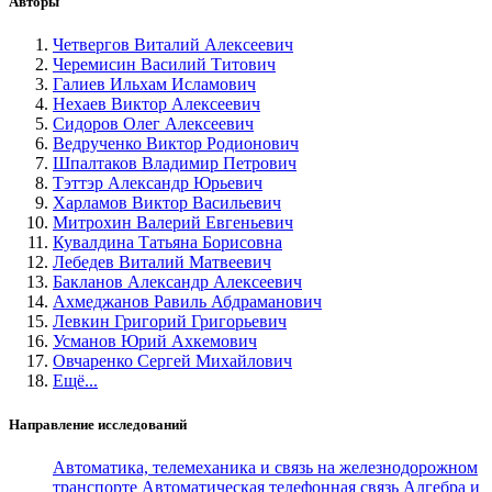
Авторы
Четвергов Виталий Алексеевич
Черемисин Василий Титович
Галиев Ильхам Исламович
Нехаев Виктор Алексеевич
Сидоров Олег Алексеевич
Ведрученко Виктор Родионович
Шпалтаков Владимир Петрович
Тэттэр Александр Юрьевич
Харламов Виктор Васильевич
Митрохин Валерий Евгеньевич
Кувалдина Татьяна Борисовна
Лебедев Виталий Матвеевич
Бакланов Александр Алексеевич
Ахмеджанов Равиль Абдраманович
Левкин Григорий Григорьевич
Усманов Юрий Ахкемович
Овчаренко Сергей Михайлович
Ещё...
Направление исследований
Автоматика, телемеханика и связь на железнодорожном
транспорте
Автоматическая телефонная связь
Алгебра и