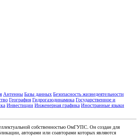
я
Антенны
Базы данных
Безопасность жизнедеятельности
ство
География
Гидрогазодинамика
Государственное и
ика
Инвестиции
Инженерная графика
Иностранные языки
еллектуальной собственностью ОмГУПС. Он создан для
ликации, авторами или соавторами которых являются