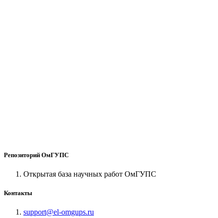
Репозиторий ОмГУПС
Открытая база научных работ ОмГУПС
Контакты
support@el-omgups.ru