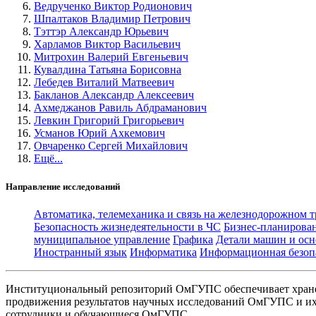
Ведрученко Виктор Родионович
Шпалтаков Владимир Петрович
Тэттэр Александр Юрьевич
Харламов Виктор Васильевич
Митрохин Валерий Евгеньевич
Кувалдина Татьяна Борисовна
Лебедев Виталий Матвеевич
Бакланов Александр Алексеевич
Ахмеджанов Равиль Абдраманович
Левкин Григорий Григорьевич
Усманов Юрий Ахкемович
Овчаренко Сергей Михайлович
Ещё...
Направление исследований
Автоматика, телемеханика и связь на железнодорожном 
Безопасность жизнедеятельности в ЧС
Бизнес-планирова
муниципальное управление
Графика
Детали машин и осн
Иностранный язык
Информатика
Информационная безоп
Институциональный репозиторий ОмГУПС обеспечивает хране
продвижения результатов научных исследований ОмГУПС и их 
сотрудники и обучающиеся ОмГУПС.