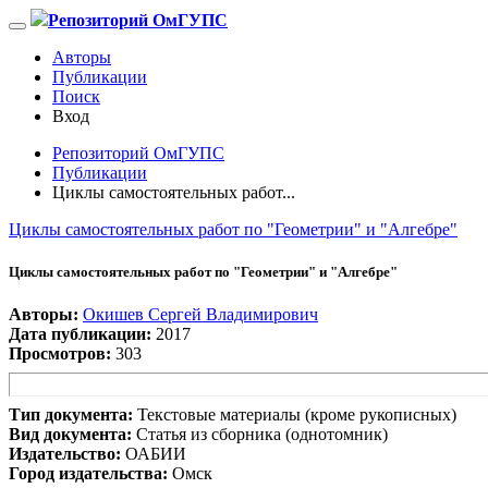
Репозиторий ОмГУПС
Авторы
Публикации
Поиск
Вход
Репозиторий ОмГУПС
Публикации
Циклы самостоятельных работ...
Циклы самостоятельных работ по "Геометрии" и "Алгебре"
Циклы самостоятельных работ по "Геометрии" и "Алгебре"
Авторы:
Окишев Сергей Владимирович
Дата публикации:
2017
Просмотров:
303
Тип документа:
Текстовые материалы (кроме рукописных)
Вид документа:
Статья из сборника (однотомник)
Издательство:
ОАБИИ
Город издательства:
Омск