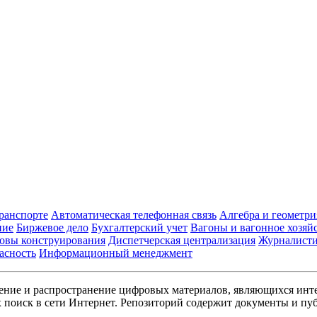
транспорте
Автоматическая телефонная связь
Алгебра и геометри
ние
Биржевое дело
Бухгалтерский учет
Вагоны и вагонное хозяй
овы конструирования
Диспетчерская централизация
Журналист
асность
Информационный менеджмент
ние и распространение цифровых материалов, являющихся инт
поиск в сети Интернет. Репозиторий содержит документы и пуб