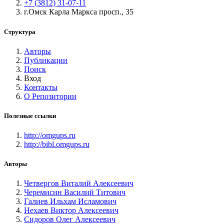
+7 (3812) 31-07-11
г.Омск Карла Маркса просп., 35
Структура
Авторы
Публикации
Поиск
Вход
Контакты
О Репозитории
Полезные ссылки
http://omgups.ru
http://bibl.omgups.ru
Авторы
Четвергов Виталий Алексеевич
Черемисин Василий Титович
Галиев Ильхам Исламович
Нехаев Виктор Алексеевич
Сидоров Олег Алексеевич