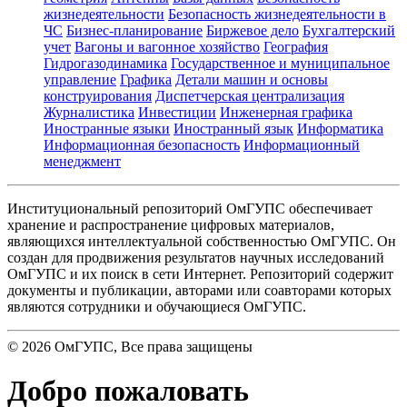
жизнедеятельности
Безопасность жизнедеятельности в
ЧС
Бизнес-планирование
Биржевое дело
Бухгалтерский
учет
Вагоны и вагонное хозяйство
География
Гидрогазодинамика
Государственное и муниципальное
управление
Графика
Детали машин и основы
конструирования
Диспетчерская централизация
Журналистика
Инвестиции
Инженерная графика
Иностранные языки
Иностранный язык
Информатика
Информационная безопасность
Информационный
менеджмент
Институциональный репозиторий ОмГУПС обеспечивает
хранение и распространение цифровых материалов,
являющихся интеллектуальной собственностью ОмГУПС. Он
создан для продвижения результатов научных исследований
ОмГУПС и их поиск в сети Интернет. Репозиторий содержит
документы и публикации, авторами или соавторами которых
являются сотрудники и обучающиеся ОмГУПС.
©
2026
ОмГУПС
, Все права защищены
Добро пожаловать