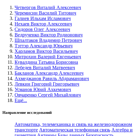
Четвергов Виталий Алексеевич
Черемисин Василий Титович
Галиев Ильхам Исламович
Нехаев Виктор Алексеевич
Сидоров Олег Алексеевич
Ведрученко Виктор Родионович
Шпалтаков Владимир Петрович
Тэттэр Александр Юрьевич
Харламов Виктор Васильевич
Митрохин Валерий Евгеньевич
Кувалдина Татьяна Борисовна
Лебедев Виталий Матвеевич
Бакланов Александр Алексеевич
Ахмеджанов Равиль Абдраманович
Левкин Григорий Григорьевич
Усманов Юрий Ахкемович
Овчаренко Сергей Михайлович
Ещё...
Направление исследований
Автоматика, телемеханика и связь на железнодорожном
транспорте
Автоматическая телефонная связь
Алгебра и
геометрия
Антенны
Базы данных
Безопасность