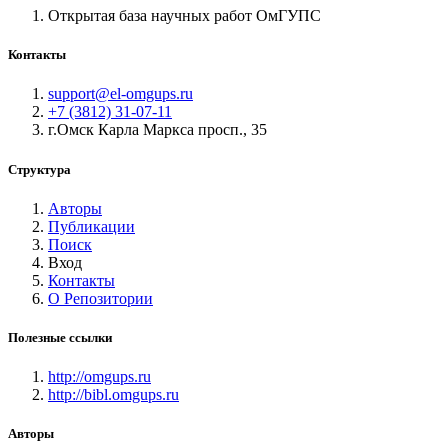
Открытая база научных работ ОмГУПС
Контакты
support@el-omgups.ru
+7 (3812) 31-07-11
г.Омск Карла Маркса просп., 35
Структура
Авторы
Публикации
Поиск
Вход
Контакты
О Репозитории
Полезные ссылки
http://omgups.ru
http://bibl.omgups.ru
Авторы