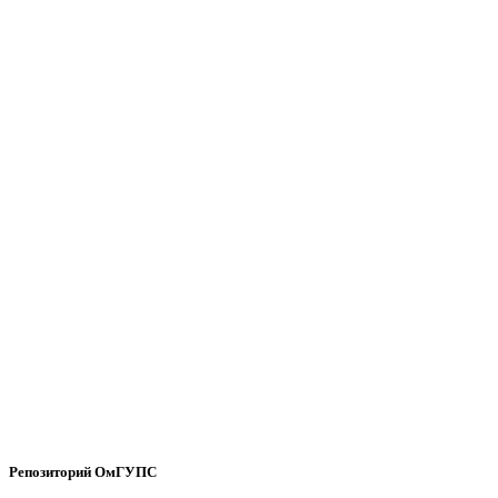
Репозиторий ОмГУПС