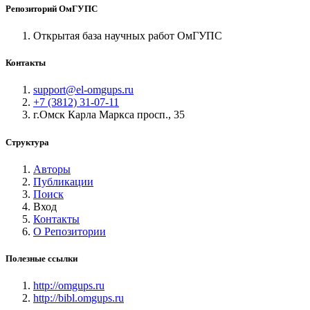
Репозиторий ОмГУПС
Открытая база научных работ ОмГУПС
Контакты
support@el-omgups.ru
+7 (3812) 31-07-11
г.Омск Карла Маркса просп., 35
Структура
Авторы
Публикации
Поиск
Вход
Контакты
О Репозитории
Полезные ссылки
http://omgups.ru
http://bibl.omgups.ru