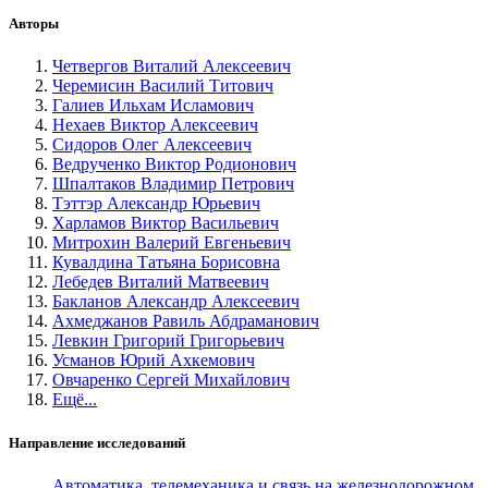
Авторы
Четвергов Виталий Алексеевич
Черемисин Василий Титович
Галиев Ильхам Исламович
Нехаев Виктор Алексеевич
Сидоров Олег Алексеевич
Ведрученко Виктор Родионович
Шпалтаков Владимир Петрович
Тэттэр Александр Юрьевич
Харламов Виктор Васильевич
Митрохин Валерий Евгеньевич
Кувалдина Татьяна Борисовна
Лебедев Виталий Матвеевич
Бакланов Александр Алексеевич
Ахмеджанов Равиль Абдраманович
Левкин Григорий Григорьевич
Усманов Юрий Ахкемович
Овчаренко Сергей Михайлович
Ещё...
Направление исследований
Автоматика, телемеханика и связь на железнодорожном