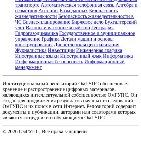
транспорте
Автоматическая телефонная связь
Алгебра и
геометрия
Антенны
Базы данных
Безопасность
жизнедеятельности
Безопасность жизнедеятельности в
ЧС
Бизнес-планирование
Биржевое дело
Бухгалтерский
учет
Вагоны и вагонное хозяйство
География
Гидрогазодинамика
Государственное и муниципальное
управление
Графика
Детали машин и основы
конструирования
Диспетчерская централизация
Журналистика
Инвестиции
Инженерная графика
Иностранные языки
Иностранный язык
Информатика
Информационная безопасность
Информационный
менеджмент
Институциональный репозиторий ОмГУПС обеспечивает
хранение и распространение цифровых материалов,
являющихся интеллектуальной собственностью ОмГУПС. Он
создан для продвижения результатов научных исследований
ОмГУПС и их поиск в сети Интернет. Репозиторий содержит
документы и публикации, авторами или соавторами которых
являются сотрудники и обучающиеся ОмГУПС.
©
2026
ОмГУПС
, Все права защищены