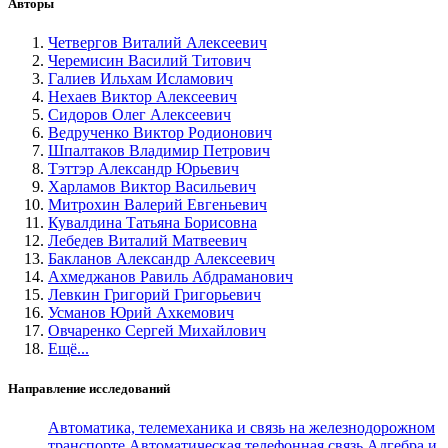
Авторы
Четвергов Виталий Алексеевич
Черемисин Василий Титович
Галиев Ильхам Исламович
Нехаев Виктор Алексеевич
Сидоров Олег Алексеевич
Ведрученко Виктор Родионович
Шпалтаков Владимир Петрович
Тэттэр Александр Юрьевич
Харламов Виктор Васильевич
Митрохин Валерий Евгеньевич
Кувалдина Татьяна Борисовна
Лебедев Виталий Матвеевич
Бакланов Александр Алексеевич
Ахмеджанов Равиль Абдраманович
Левкин Григорий Григорьевич
Усманов Юрий Ахкемович
Овчаренко Сергей Михайлович
Ещё...
Направление исследований
Автоматика, телемеханика и связь на железнодорожном
транспорте
Автоматическая телефонная связь
Алгебра и