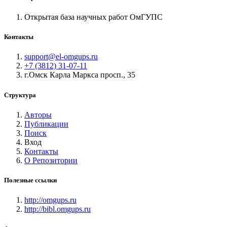
Открытая база научных работ ОмГУПС
Контакты
support@el-omgups.ru
+7 (3812) 31-07-11
г.Омск Карла Маркса просп., 35
Структура
Авторы
Публикации
Поиск
Вход
Контакты
О Репозитории
Полезные ссылки
http://omgups.ru
http://bibl.omgups.ru