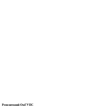
Репозиторий ОмГУПС