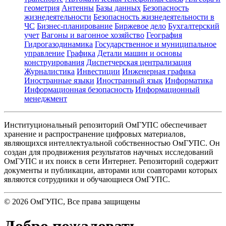
геометрия
Антенны
Базы данных
Безопасность
жизнедеятельности
Безопасность жизнедеятельности в
ЧС
Бизнес-планирование
Биржевое дело
Бухгалтерский
учет
Вагоны и вагонное хозяйство
География
Гидрогазодинамика
Государственное и муниципальное
управление
Графика
Детали машин и основы
конструирования
Диспетчерская централизация
Журналистика
Инвестиции
Инженерная графика
Иностранные языки
Иностранный язык
Информатика
Информационная безопасность
Информационный
менеджмент
Институциональный репозиторий ОмГУПС обеспечивает
хранение и распространение цифровых материалов,
являющихся интеллектуальной собственностью ОмГУПС. Он
создан для продвижения результатов научных исследований
ОмГУПС и их поиск в сети Интернет. Репозиторий содержит
документы и публикации, авторами или соавторами которых
являются сотрудники и обучающиеся ОмГУПС.
©
2026
ОмГУПС
, Все права защищены