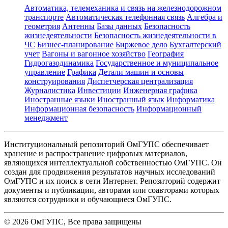
Автоматика, телемеханика и связь на железнодорожном
транспорте
Автоматическая телефонная связь
Алгебра и
геометрия
Антенны
Базы данных
Безопасность
жизнедеятельности
Безопасность жизнедеятельности в
ЧС
Бизнес-планирование
Биржевое дело
Бухгалтерский
учет
Вагоны и вагонное хозяйство
География
Гидрогазодинамика
Государственное и муниципальное
управление
Графика
Детали машин и основы
конструирования
Диспетчерская централизация
Журналистика
Инвестиции
Инженерная графика
Иностранные языки
Иностранный язык
Информатика
Информационная безопасность
Информационный
менеджмент
Институциональный репозиторий ОмГУПС обеспечивает
хранение и распространение цифровых материалов,
являющихся интеллектуальной собственностью ОмГУПС. Он
создан для продвижения результатов научных исследований
ОмГУПС и их поиск в сети Интернет. Репозиторий содержит
документы и публикации, авторами или соавторами которых
являются сотрудники и обучающиеся ОмГУПС.
©
2026
ОмГУПС
, Все права защищены