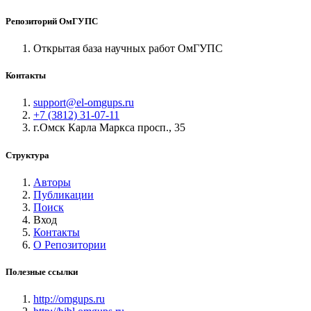
Репозиторий ОмГУПС
Открытая база научных работ ОмГУПС
Контакты
support@el-omgups.ru
+7 (3812) 31-07-11
г.Омск Карла Маркса просп., 35
Структура
Авторы
Публикации
Поиск
Вход
Контакты
О Репозитории
Полезные ссылки
http://omgups.ru