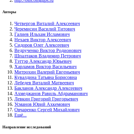
http://bibl.omgups.ru
Авторы
Четвергов Виталий Алексеевич
Черемисин Василий Титович
Галиев Ильхам Исламович
Нехаев Виктор Алексеевич
Сидоров Олег Алексеевич
Ведрученко Виктор Родионович
Шпалтаков Владимир Петрович
Тэттэр Александр Юрьевич
Харламов Виктор Васильевич
Митрохин Валерий Евгеньевич
Кувалдина Татьяна Борисовна
Лебедев Виталий Матвеевич
Бакланов Александр Алексеевич
Ахмеджанов Равиль Абдраманович
Левкин Григорий Григорьевич
Усманов Юрий Ахкемович
Овчаренко Сергей Михайлович
Ещё...
Направление исследований