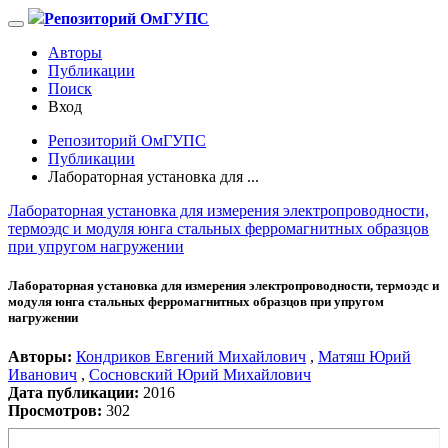
Репозиторий ОмГУПС
Авторы
Публикации
Поиск
Вход
Репозиторий ОмГУПС
Публикации
Лабораторная установка для ...
Лабораторная установка для измерения электропроводности,
термоэдс и модуля юнга стальных ферромагнитных образцов
при упругом нагружении
Лабораторная установка для измерения электропроводности, термоэдс и
модуля юнга стальных ферромагнитных образцов при упругом
нагружении
Авторы:
Кондриков Евгений Михайлович
,
Матяш Юрий
Иванович
,
Сосновский Юрий Михайлович
Дата публикации:
2016
Просмотров:
302