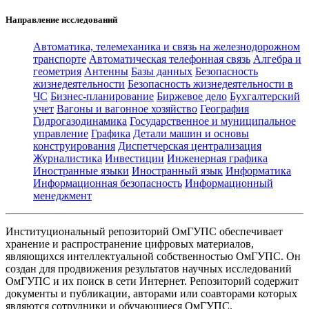
Направление исследований
Автоматика, телемеханика и связь на железнодорожном
транспорте
Автоматическая телефонная связь
Алгебра и
геометрия
Антенны
Базы данных
Безопасность
жизнедеятельности
Безопасность жизнедеятельности в
ЧС
Бизнес-планирование
Биржевое дело
Бухгалтерский
учет
Вагоны и вагонное хозяйство
География
Гидрогазодинамика
Государственное и муниципальное
управление
Графика
Детали машин и основы
конструирования
Диспетчерская централизация
Журналистика
Инвестиции
Инженерная графика
Иностранные языки
Иностранный язык
Информатика
Информационная безопасность
Информационный
менеджмент
Институциональный репозиторий ОмГУПС обеспечивает
хранение и распространение цифровых материалов,
являющихся интеллектуальной собственностью ОмГУПС. Он
создан для продвижения результатов научных исследований
ОмГУПС и их поиск в сети Интернет. Репозиторий содержит
документы и публикации, авторами или соавторами которых
являются сотрудники и обучающиеся ОмГУПС.