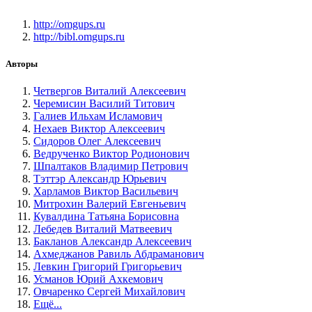
http://omgups.ru
http://bibl.omgups.ru
Авторы
Четвергов Виталий Алексеевич
Черемисин Василий Титович
Галиев Ильхам Исламович
Нехаев Виктор Алексеевич
Сидоров Олег Алексеевич
Ведрученко Виктор Родионович
Шпалтаков Владимир Петрович
Тэттэр Александр Юрьевич
Харламов Виктор Васильевич
Митрохин Валерий Евгеньевич
Кувалдина Татьяна Борисовна
Лебедев Виталий Матвеевич
Бакланов Александр Алексеевич
Ахмеджанов Равиль Абдраманович
Левкин Григорий Григорьевич
Усманов Юрий Ахкемович
Овчаренко Сергей Михайлович
Ещё...