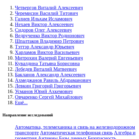
Четвергов Виталий Алексеевич
Черемисин Василий Титович
Галиев Ильхам Исламович
Нехаев Виктор Алексеевич
Сидоров Олег Алексеевич
Ведрученко Виктор Родионович
Шпалтаков Владимир Петрович
Тэттэр Александр Юрьевич
Харламов Виктор Васильевич
Митрохин Валерий Евгеньевич
Кувалдина Татьяна Борисовна
Лебедев Виталий Матвеевич
Бакланов Александр Алексеевич
Ахмеджанов Равиль Абдраманович
Левкин Григорий Григорьевич
Усманов Юрий Ахкемович
Овчаренко Сергей Михайлович
Ещё...
Направление исследований
Автоматика, телемеханика и связь на железнодорожном
транспорте
Автоматическая телефонная связь
Алгебра и
геометрия
Антенны
Базы данных
Безопасность