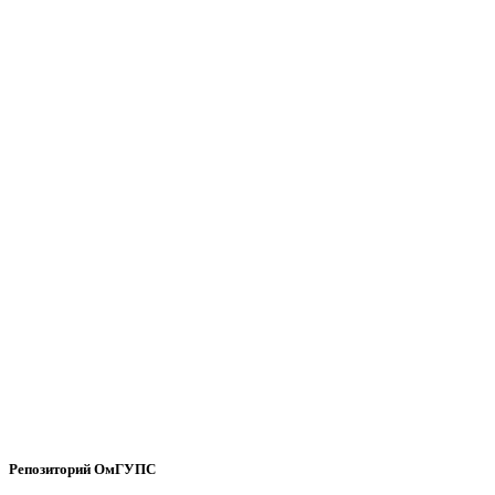
Репозиторий ОмГУПС