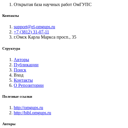
Открытая база научных работ ОмГУПС
Контакты
support@el-omgups.ru
+7 (3812) 31-07-11
г.Омск Карла Маркса просп., 35
Структура
Авторы
Публикации
Поиск
Вход
Контакты
О Репозитории
Полезные ссылки
http://omgups.ru
http://bibl.omgups.ru
Авторы