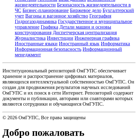
жизнедеятельности
Безопасность жизнедеятельности в
ЧС
Бизнес-планирование
Биржевое дело
Бухгалтерский
учет
Вагоны и вагонное хозяйство
География
Гидрогазодинамика
Государственное и муниципальное
управление
Графика
Детали машин и основы
конструирования
Диспетчерская централизация
Журналистика
Инвестиции
Инженерная графика
Иностранные языки
Иностранный язык
Информатика
Информационная безопасность
Информационный
менеджмент
Институциональный репозиторий ОмГУПС обеспечивает
хранение и распространение цифровых материалов,
являющихся интеллектуальной собственностью ОмГУПС. Он
создан для продвижения результатов научных исследований
ОмГУПС и их поиск в сети Интернет. Репозиторий содержит
документы и публикации, авторами или соавторами которых
являются сотрудники и обучающиеся ОмГУПС.
©
2026
ОмГУПС
, Все права защищены
Добро пожаловать