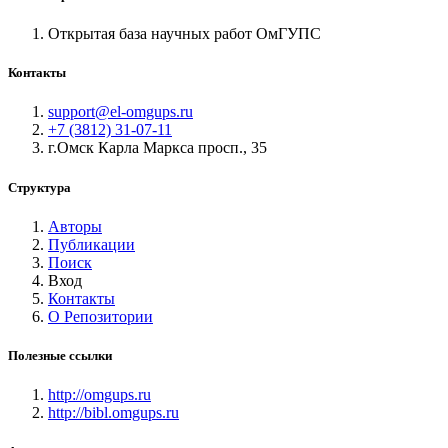
Открытая база научных работ ОмГУПС
Контакты
support@el-omgups.ru
+7 (3812) 31-07-11
г.Омск Карла Маркса просп., 35
Структура
Авторы
Публикации
Поиск
Вход
Контакты
О Репозитории
Полезные ссылки
http://omgups.ru
http://bibl.omgups.ru