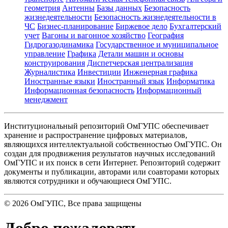
геометрия
Антенны
Базы данных
Безопасность
жизнедеятельности
Безопасность жизнедеятельности в
ЧС
Бизнес-планирование
Биржевое дело
Бухгалтерский
учет
Вагоны и вагонное хозяйство
География
Гидрогазодинамика
Государственное и муниципальное
управление
Графика
Детали машин и основы
конструирования
Диспетчерская централизация
Журналистика
Инвестиции
Инженерная графика
Иностранные языки
Иностранный язык
Информатика
Информационная безопасность
Информационный
менеджмент
Институциональный репозиторий ОмГУПС обеспечивает
хранение и распространение цифровых материалов,
являющихся интеллектуальной собственностью ОмГУПС. Он
создан для продвижения результатов научных исследований
ОмГУПС и их поиск в сети Интернет. Репозиторий содержит
документы и публикации, авторами или соавторами которых
являются сотрудники и обучающиеся ОмГУПС.
©
2026
ОмГУПС
, Все права защищены