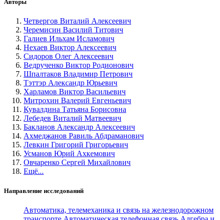
Авторы
Четвергов Виталий Алексеевич
Черемисин Василий Титович
Галиев Ильхам Исламович
Нехаев Виктор Алексеевич
Сидоров Олег Алексеевич
Ведрученко Виктор Родионович
Шпалтаков Владимир Петрович
Тэттэр Александр Юрьевич
Харламов Виктор Васильевич
Митрохин Валерий Евгеньевич
Кувалдина Татьяна Борисовна
Лебедев Виталий Матвеевич
Бакланов Александр Алексеевич
Ахмеджанов Равиль Абдраманович
Левкин Григорий Григорьевич
Усманов Юрий Ахкемович
Овчаренко Сергей Михайлович
Ещё...
Направление исследований
Автоматика, телемеханика и связь на железнодорожном
транспорте
Автоматическая телефонная связь
Алгебра и