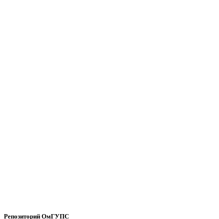
Репозиторий ОмГУПС