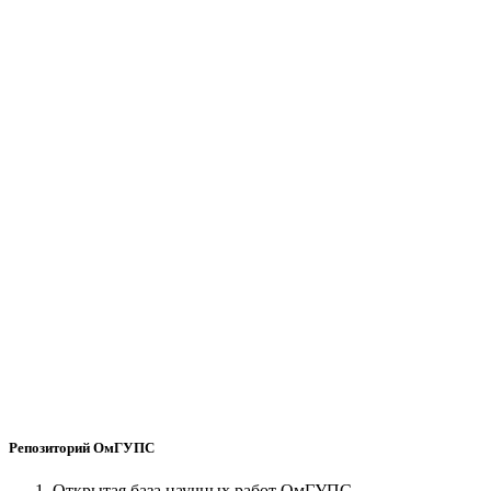
Репозиторий ОмГУПС
Открытая база научных работ ОмГУПС