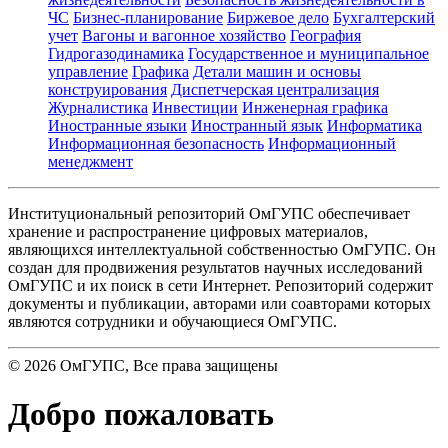
ЧС
Бизнес-планирование
Биржевое дело
Бухгалтерский
учет
Вагоны и вагонное хозяйство
География
Гидрогазодинамика
Государственное и муниципальное
управление
Графика
Детали машин и основы
конструирования
Диспетчерская централизация
Журналистика
Инвестиции
Инженерная графика
Иностранные языки
Иностранный язык
Информатика
Информационная безопасность
Информационный
менеджмент
Институциональный репозиторий ОмГУПС обеспечивает
хранение и распространение цифровых материалов,
являющихся интеллектуальной собственностью ОмГУПС. Он
создан для продвижения результатов научных исследований
ОмГУПС и их поиск в сети Интернет. Репозиторий содержит
документы и публикации, авторами или соавторами которых
являются сотрудники и обучающиеся ОмГУПС.
©
2026
ОмГУПС
, Все права защищены
Добро пожаловать