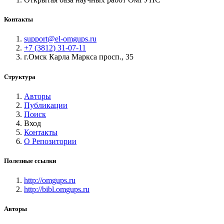
Контакты
support@el-omgups.ru
+7 (3812) 31-07-11
г.Омск Карла Маркса просп., 35
Структура
Авторы
Публикации
Поиск
Вход
Контакты
О Репозитории
Полезные ссылки
http://omgups.ru
http://bibl.omgups.ru
Авторы