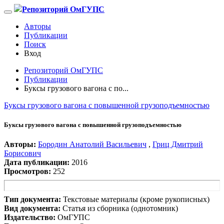
Репозиторий ОмГУПС
Авторы
Публикации
Поиск
Вход
Репозиторий ОмГУПС
Публикации
Буксы грузового вагона с по...
Буксы грузового вагона с повышенной грузоподъемностью
Буксы грузового вагона с повышенной грузоподъемностью
Авторы:
Бородин Анатолий Васильевич
,
Гриц Дмитрий
Борисович
Дата публикации:
2016
Просмотров:
252
Тип документа:
Текстовые материалы (кроме рукописных)
Вид документа:
Статья из сборника (однотомник)
Издательство:
ОмГУПС