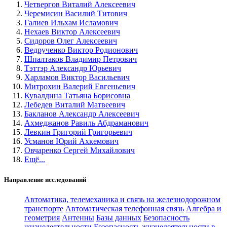
Четвергов Виталий Алексеевич
Черемисин Василий Титович
Галиев Ильхам Исламович
Нехаев Виктор Алексеевич
Сидоров Олег Алексеевич
Ведрученко Виктор Родионович
Шпалтаков Владимир Петрович
Тэттэр Александр Юрьевич
Харламов Виктор Васильевич
Митрохин Валерий Евгеньевич
Кувалдина Татьяна Борисовна
Лебедев Виталий Матвеевич
Бакланов Александр Алексеевич
Ахмеджанов Равиль Абдраманович
Левкин Григорий Григорьевич
Усманов Юрий Ахкемович
Овчаренко Сергей Михайлович
Ещё...
Направление исследований
Автоматика, телемеханика и связь на железнодорожном
транспорте
Автоматическая телефонная связь
Алгебра и
геометрия
Антенны
Базы данных
Безопасность
жизнедеятельности
Безопасность жизнедеятельности в