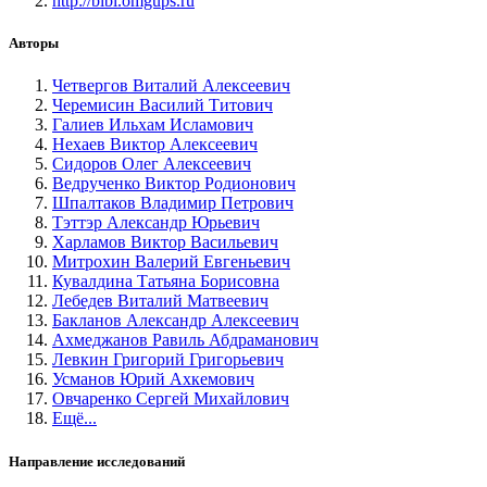
http://bibl.omgups.ru
Авторы
Четвергов Виталий Алексеевич
Черемисин Василий Титович
Галиев Ильхам Исламович
Нехаев Виктор Алексеевич
Сидоров Олег Алексеевич
Ведрученко Виктор Родионович
Шпалтаков Владимир Петрович
Тэттэр Александр Юрьевич
Харламов Виктор Васильевич
Митрохин Валерий Евгеньевич
Кувалдина Татьяна Борисовна
Лебедев Виталий Матвеевич
Бакланов Александр Алексеевич
Ахмеджанов Равиль Абдраманович
Левкин Григорий Григорьевич
Усманов Юрий Ахкемович
Овчаренко Сергей Михайлович
Ещё...
Направление исследований