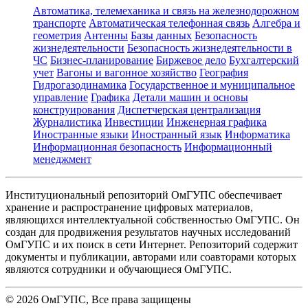
Автоматика, телемеханика и связь на железнодорожном
транспорте
Автоматическая телефонная связь
Алгебра и
геометрия
Антенны
Базы данных
Безопасность
жизнедеятельности
Безопасность жизнедеятельности в
ЧС
Бизнес-планирование
Биржевое дело
Бухгалтерский
учет
Вагоны и вагонное хозяйство
География
Гидрогазодинамика
Государственное и муниципальное
управление
Графика
Детали машин и основы
конструирования
Диспетчерская централизация
Журналистика
Инвестиции
Инженерная графика
Иностранные языки
Иностранный язык
Информатика
Информационная безопасность
Информационный
менеджмент
Институциональный репозиторий ОмГУПС обеспечивает
хранение и распространение цифровых материалов,
являющихся интеллектуальной собственностью ОмГУПС. Он
создан для продвижения результатов научных исследований
ОмГУПС и их поиск в сети Интернет. Репозиторий содержит
документы и публикации, авторами или соавторами которых
являются сотрудники и обучающиеся ОмГУПС.
©
2026
ОмГУПС
, Все права защищены