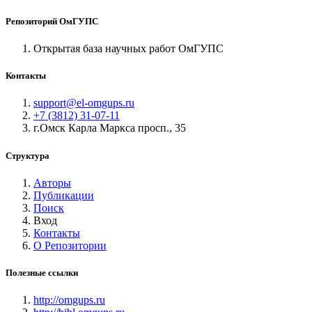
Репозиторий ОмГУПС
Открытая база научных работ ОмГУПС
Контакты
support@el-omgups.ru
+7 (3812) 31-07-11
г.Омск Карла Маркса просп., 35
Структура
Авторы
Публикации
Поиск
Вход
Контакты
О Репозитории
Полезные ссылки
http://omgups.ru