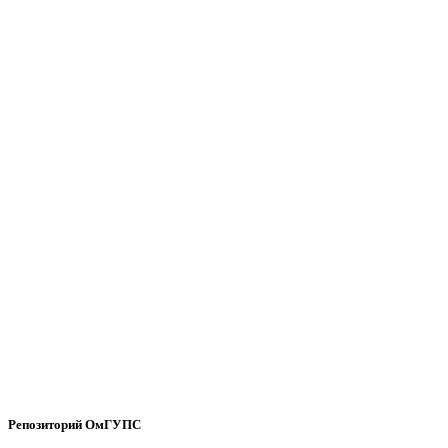
Репозиторий ОмГУПС