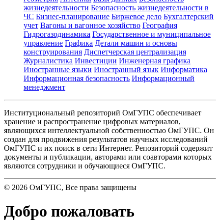
жизнедеятельности
Безопасность жизнедеятельности в
ЧС
Бизнес-планирование
Биржевое дело
Бухгалтерский
учет
Вагоны и вагонное хозяйство
География
Гидрогазодинамика
Государственное и муниципальное
управление
Графика
Детали машин и основы
конструирования
Диспетчерская централизация
Журналистика
Инвестиции
Инженерная графика
Иностранные языки
Иностранный язык
Информатика
Информационная безопасность
Информационный
менеджмент
Институциональный репозиторий ОмГУПС обеспечивает
хранение и распространение цифровых материалов,
являющихся интеллектуальной собственностью ОмГУПС. Он
создан для продвижения результатов научных исследований
ОмГУПС и их поиск в сети Интернет. Репозиторий содержит
документы и публикации, авторами или соавторами которых
являются сотрудники и обучающиеся ОмГУПС.
©
2026
ОмГУПС
, Все права защищены
Добро пожаловать