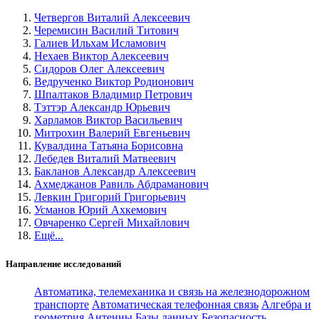
Четвергов Виталий Алексеевич
Черемисин Василий Титович
Галиев Ильхам Исламович
Нехаев Виктор Алексеевич
Сидоров Олег Алексеевич
Ведрученко Виктор Родионович
Шпалтаков Владимир Петрович
Тэттэр Александр Юрьевич
Харламов Виктор Васильевич
Митрохин Валерий Евгеньевич
Кувалдина Татьяна Борисовна
Лебедев Виталий Матвеевич
Бакланов Александр Алексеевич
Ахмеджанов Равиль Абдраманович
Левкин Григорий Григорьевич
Усманов Юрий Ахкемович
Овчаренко Сергей Михайлович
Ещё...
Направление исследований
Автоматика, телемеханика и связь на железнодорожном
транспорте
Автоматическая телефонная связь
Алгебра и
геометрия
Антенны
Базы данных
Безопасность