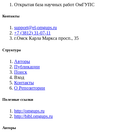
Открытая база научных работ ОмГУПС
Контакты
support@el-omgups.ru
+7 (3812) 31-07-11
г.Омск Карла Маркса просп., 35
Структура
Авторы
Публикации
Поиск
Вход
Контакты
О Репозитории
Полезные ссылки
http://omgups.ru
http://bibl.omgups.ru
Авторы