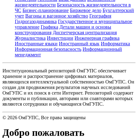
жизнедеятельности
Безопасность жизнедеятельности в
ЧС
Бизнес-планирование
Биржевое дело
Бухгалтерский
учет
Вагоны и вагонное хозяйство
География
Гидрогазодинамика
Государственное и муниципальное
управление
Графика
Детали машин и основы
конструирования
Диспетчерская централизация
Журналистика
Инвестиции
Инженерная графика
Иностранные языки
Иностранный язык
Информатика
Информационная безопасность
Информационный
менеджмент
Институциональный репозиторий ОмГУПС обеспечивает
хранение и распространение цифровых материалов,
являющихся интеллектуальной собственностью ОмГУПС. Он
создан для продвижения результатов научных исследований
ОмГУПС и их поиск в сети Интернет. Репозиторий содержит
документы и публикации, авторами или соавторами которых
являются сотрудники и обучающиеся ОмГУПС.
©
2026
ОмГУПС
, Все права защищены
Добро пожаловать