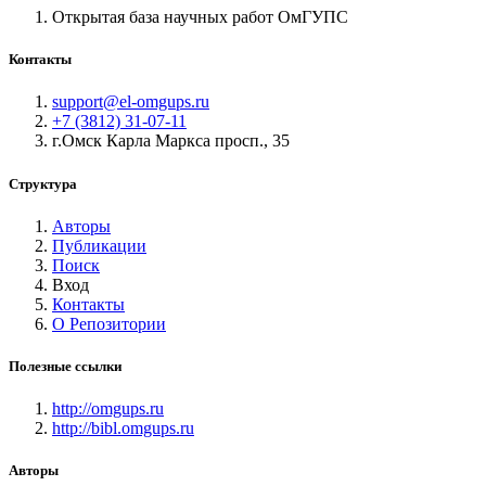
Открытая база научных работ ОмГУПС
Контакты
support@el-omgups.ru
+7 (3812) 31-07-11
г.Омск Карла Маркса просп., 35
Структура
Авторы
Публикации
Поиск
Вход
Контакты
О Репозитории
Полезные ссылки
http://omgups.ru
http://bibl.omgups.ru
Авторы