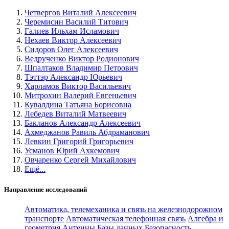
Четвергов Виталий Алексеевич
Черемисин Василий Титович
Галиев Ильхам Исламович
Нехаев Виктор Алексеевич
Сидоров Олег Алексеевич
Ведрученко Виктор Родионович
Шпалтаков Владимир Петрович
Тэттэр Александр Юрьевич
Харламов Виктор Васильевич
Митрохин Валерий Евгеньевич
Кувалдина Татьяна Борисовна
Лебедев Виталий Матвеевич
Бакланов Александр Алексеевич
Ахмеджанов Равиль Абдраманович
Левкин Григорий Григорьевич
Усманов Юрий Ахкемович
Овчаренко Сергей Михайлович
Ещё...
Направление исследований
Автоматика, телемеханика и связь на железнодорожном
транспорте
Автоматическая телефонная связь
Алгебра и
геометрия
Антенны
Базы данных
Безопасность