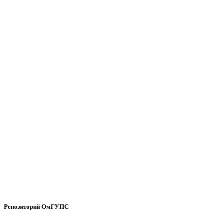
Репозиторий ОмГУПС