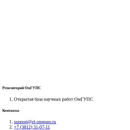
Репозиторий ОмГУПС
Открытая база научных работ ОмГУПС
Контакты
support@el-omgups.ru
+7 (3812) 31-07-11