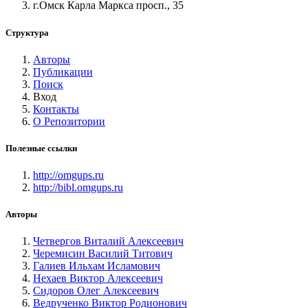
г.Омск Карла Маркса просп., 35
Структура
Авторы
Публикации
Поиск
Вход
Контакты
О Репозитории
Полезные ссылки
http://omgups.ru
http://bibl.omgups.ru
Авторы
Четвергов Виталий Алексеевич
Черемисин Василий Титович
Галиев Ильхам Исламович
Нехаев Виктор Алексеевич
Сидоров Олег Алексеевич
Ведрученко Виктор Родионович