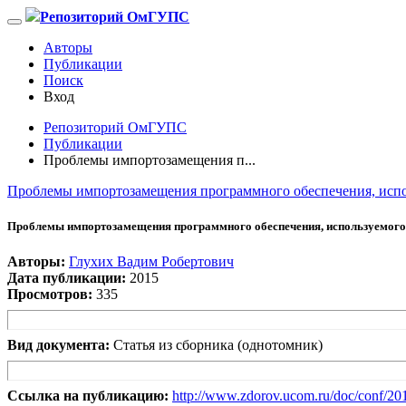
Репозиторий ОмГУПС
Авторы
Публикации
Поиск
Вход
Репозиторий ОмГУПС
Публикации
Проблемы импортозамещения п...
Проблемы импортозамещения программного обеспечения, испо
Проблемы импортозамещения программного обеспечения, используемого 
Авторы:
Глухих Вадим Робертович
Дата публикации:
2015
Просмотров:
335
Вид документа:
Статья из сборника (однотомник)
Ссылка на публикацию:
http://www.zdorov.ucom.ru/doc/conf/20