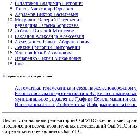
Шпалтаков Владимир Петрович
Тэттэр Александр Юрьевич
Харламов Виктор Васильевич
Митрохин Валерий Евгеньевич
Кувалдина Татьяна Борисовна
Лебедев Виталий Матвеевич
Бакланов Александр Алексеевич
Ахмеджанов Равиль Абдраманович
Левкин Григорий Григорьевич
Усманов Юрий Ахкемович
Овчаренко Сергей Михайлович
Ещё...
Направление исследований
Автоматика, телемеханика и связь на железнодорожном 
Безопасность жизнедеятельности в ЧС
Бизнес-планирова
муниципальное управление
Графика
Детали машин и осн
Иностранный язык
Информатика
Информационная безоп
Институциональный репозиторий ОмГУПС обеспечивает хране
продвижения результатов научных исследований ОмГУПС и их 
сотрудники и обучающиеся ОмГУПС.