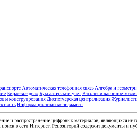
транспорте
Автоматическая телефонная связь
Алгебра и геометри
ние
Биржевое дело
Бухгалтерский учет
Вагоны и вагонное хозяй
овы конструирования
Диспетчерская централизация
Журналист
асность
Информационный менеджмент
ние и распространение цифровых материалов, являющихся инт
поиск в сети Интернет. Репозиторий содержит документы и пуб