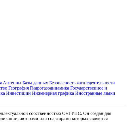
я
Антенны
Базы данных
Безопасность жизнедеятельности
ство
География
Гидрогазодинамика
Государственное и
ика
Инвестиции
Инженерная графика
Иностранные языки
еллектуальной собственностью ОмГУПС. Он создан для
ликации, авторами или соавторами которых являются