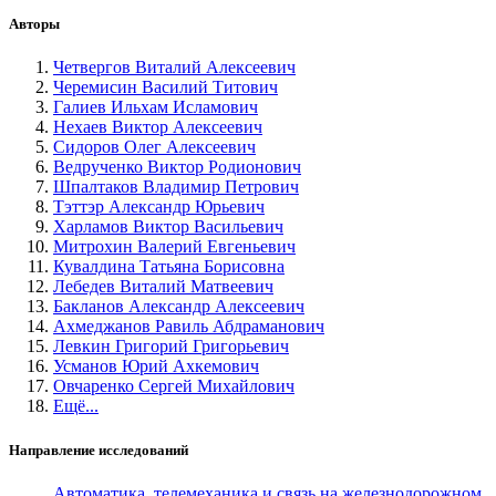
Авторы
Четвергов Виталий Алексеевич
Черемисин Василий Титович
Галиев Ильхам Исламович
Нехаев Виктор Алексеевич
Сидоров Олег Алексеевич
Ведрученко Виктор Родионович
Шпалтаков Владимир Петрович
Тэттэр Александр Юрьевич
Харламов Виктор Васильевич
Митрохин Валерий Евгеньевич
Кувалдина Татьяна Борисовна
Лебедев Виталий Матвеевич
Бакланов Александр Алексеевич
Ахмеджанов Равиль Абдраманович
Левкин Григорий Григорьевич
Усманов Юрий Ахкемович
Овчаренко Сергей Михайлович
Ещё...
Направление исследований
Автоматика, телемеханика и связь на железнодорожном