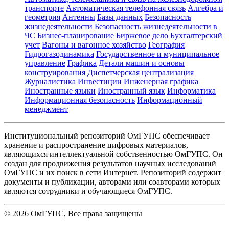
транспорте
Автоматическая телефонная связь
Алгебра и
геометрия
Антенны
Базы данных
Безопасность
жизнедеятельности
Безопасность жизнедеятельности в
ЧС
Бизнес-планирование
Биржевое дело
Бухгалтерский
учет
Вагоны и вагонное хозяйство
География
Гидрогазодинамика
Государственное и муниципальное
управление
Графика
Детали машин и основы
конструирования
Диспетчерская централизация
Журналистика
Инвестиции
Инженерная графика
Иностранные языки
Иностранный язык
Информатика
Информационная безопасность
Информационный
менеджмент
Институциональный репозиторий ОмГУПС обеспечивает
хранение и распространение цифровых материалов,
являющихся интеллектуальной собственностью ОмГУПС. Он
создан для продвижения результатов научных исследований
ОмГУПС и их поиск в сети Интернет. Репозиторий содержит
документы и публикации, авторами или соавторами которых
являются сотрудники и обучающиеся ОмГУПС.
©
2026
ОмГУПС
, Все права защищены