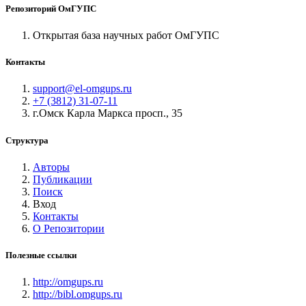
Репозиторий ОмГУПС
Открытая база научных работ ОмГУПС
Контакты
support@el-omgups.ru
+7 (3812) 31-07-11
г.Омск Карла Маркса просп., 35
Структура
Авторы
Публикации
Поиск
Вход
Контакты
О Репозитории
Полезные ссылки
http://omgups.ru
http://bibl.omgups.ru