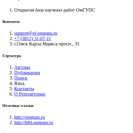
Открытая база научных работ ОмГУПС
Контакты
support@el-omgups.ru
+7 (3812) 31-07-11
г.Омск Карла Маркса просп., 35
Структура
Авторы
Публикации
Поиск
Вход
Контакты
О Репозитории
Полезные ссылки
http://omgups.ru
http://bibl.omgups.ru