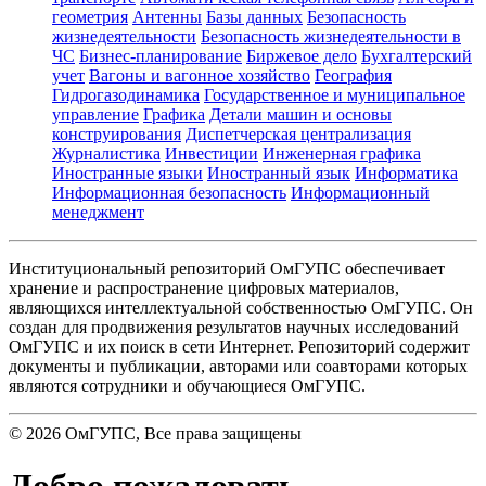
геометрия
Антенны
Базы данных
Безопасность
жизнедеятельности
Безопасность жизнедеятельности в
ЧС
Бизнес-планирование
Биржевое дело
Бухгалтерский
учет
Вагоны и вагонное хозяйство
География
Гидрогазодинамика
Государственное и муниципальное
управление
Графика
Детали машин и основы
конструирования
Диспетчерская централизация
Журналистика
Инвестиции
Инженерная графика
Иностранные языки
Иностранный язык
Информатика
Информационная безопасность
Информационный
менеджмент
Институциональный репозиторий ОмГУПС обеспечивает
хранение и распространение цифровых материалов,
являющихся интеллектуальной собственностью ОмГУПС. Он
создан для продвижения результатов научных исследований
ОмГУПС и их поиск в сети Интернет. Репозиторий содержит
документы и публикации, авторами или соавторами которых
являются сотрудники и обучающиеся ОмГУПС.
©
2026
ОмГУПС
, Все права защищены