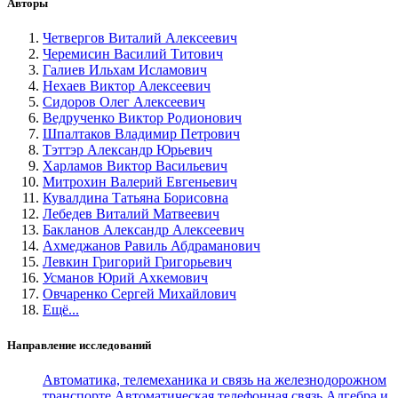
Авторы
Четвергов Виталий Алексеевич
Черемисин Василий Титович
Галиев Ильхам Исламович
Нехаев Виктор Алексеевич
Сидоров Олег Алексеевич
Ведрученко Виктор Родионович
Шпалтаков Владимир Петрович
Тэттэр Александр Юрьевич
Харламов Виктор Васильевич
Митрохин Валерий Евгеньевич
Кувалдина Татьяна Борисовна
Лебедев Виталий Матвеевич
Бакланов Александр Алексеевич
Ахмеджанов Равиль Абдраманович
Левкин Григорий Григорьевич
Усманов Юрий Ахкемович
Овчаренко Сергей Михайлович
Ещё...
Направление исследований
Автоматика, телемеханика и связь на железнодорожном
транспорте
Автоматическая телефонная связь
Алгебра и