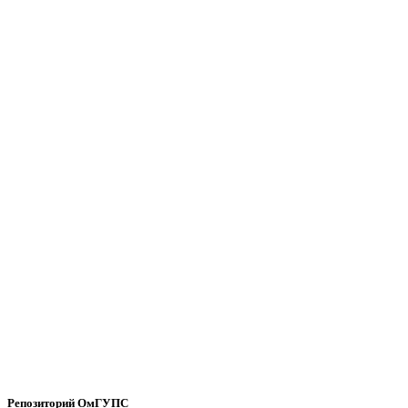
Репозиторий ОмГУПС