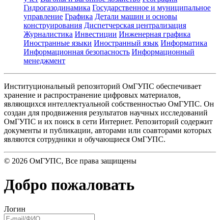
Гидрогазодинамика
Государственное и муниципальное
управление
Графика
Детали машин и основы
конструирования
Диспетчерская централизация
Журналистика
Инвестиции
Инженерная графика
Иностранные языки
Иностранный язык
Информатика
Информационная безопасность
Информационный
менеджмент
Институциональный репозиторий ОмГУПС обеспечивает
хранение и распространение цифровых материалов,
являющихся интеллектуальной собственностью ОмГУПС. Он
создан для продвижения результатов научных исследований
ОмГУПС и их поиск в сети Интернет. Репозиторий содержит
документы и публикации, авторами или соавторами которых
являются сотрудники и обучающиеся ОмГУПС.
©
2026
ОмГУПС
, Все права защищены
Добро пожаловать
Логин