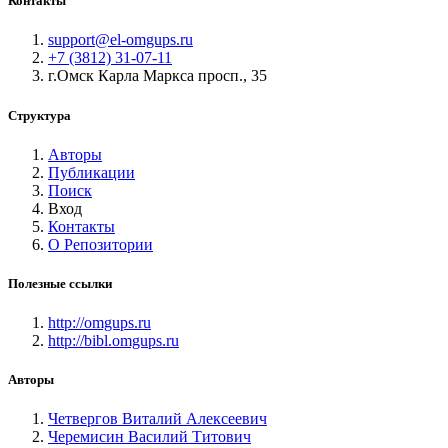
Контакты
support@el-omgups.ru
+7 (3812) 31-07-11
г.Омск Карла Маркса просп., 35
Структура
Авторы
Публикации
Поиск
Вход
Контакты
О Репозитории
Полезные ссылки
http://omgups.ru
http://bibl.omgups.ru
Авторы
Четвергов Виталий Алексеевич
Черемисин Василий Титович