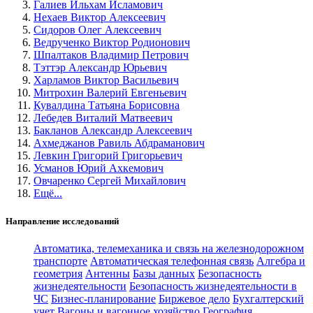
Галиев Ильхам Исламович
Нехаев Виктор Алексеевич
Сидоров Олег Алексеевич
Ведрученко Виктор Родионович
Шпалтаков Владимир Петрович
Тэттэр Александр Юрьевич
Харламов Виктор Васильевич
Митрохин Валерий Евгеньевич
Кувалдина Татьяна Борисовна
Лебедев Виталий Матвеевич
Бакланов Александр Алексеевич
Ахмеджанов Равиль Абдраманович
Левкин Григорий Григорьевич
Усманов Юрий Ахкемович
Овчаренко Сергей Михайлович
Ещё...
Направление исследований
Автоматика, телемеханика и связь на железнодорожном
транспорте
Автоматическая телефонная связь
Алгебра и
геометрия
Антенны
Базы данных
Безопасность
жизнедеятельности
Безопасность жизнедеятельности в
ЧС
Бизнес-планирование
Биржевое дело
Бухгалтерский
учет
Вагоны и вагонное хозяйство
География