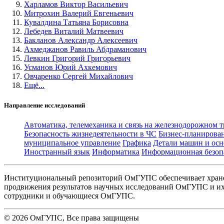
Харламов Виктор Васильевич
Митрохин Валерий Евгеньевич
Кувалдина Татьяна Борисовна
Лебедев Виталий Матвеевич
Бакланов Александр Алексеевич
Ахмеджанов Равиль Абдраманович
Левкин Григорий Григорьевич
Усманов Юрий Ахкемович
Овчаренко Сергей Михайлович
Ещё...
Направление исследований
Автоматика, телемеханика и связь на железнодорожном 
Безопасность жизнедеятельности в ЧС
Бизнес-планирова
муниципальное управление
Графика
Детали машин и осн
Иностранный язык
Информатика
Информационная безоп
Институциональный репозиторий ОмГУПС обеспечивает хране
продвижения результатов научных исследований ОмГУПС и их 
сотрудники и обучающиеся ОмГУПС.
©
2026
ОмГУПС
, Все права защищены