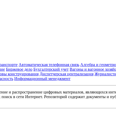
транспорте
Автоматическая телефонная связь
Алгебра и геометри
ние
Биржевое дело
Бухгалтерский учет
Вагоны и вагонное хозяй
овы конструирования
Диспетчерская централизация
Журналист
асность
Информационный менеджмент
ние и распространение цифровых материалов, являющихся инт
поиск в сети Интернет. Репозиторий содержит документы и пуб