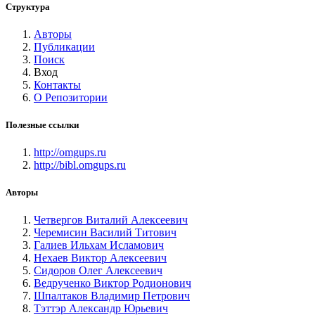
Структура
Авторы
Публикации
Поиск
Вход
Контакты
О Репозитории
Полезные ссылки
http://omgups.ru
http://bibl.omgups.ru
Авторы
Четвергов Виталий Алексеевич
Черемисин Василий Титович
Галиев Ильхам Исламович
Нехаев Виктор Алексеевич
Сидоров Олег Алексеевич
Ведрученко Виктор Родионович
Шпалтаков Владимир Петрович
Тэттэр Александр Юрьевич