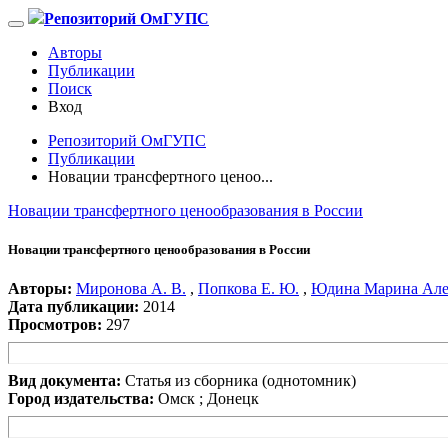
Репозиторий ОмГУПС
Авторы
Публикации
Поиск
Вход
Репозиторий ОмГУПС
Публикации
Новации трансфертного ценоо...
Новации трансфертного ценообразования в России
Новации трансфертного ценообразования в России
Авторы:
Миронова А. В.
,
Попкова Е. Ю.
,
Юдина Марина Але
Дата публикации:
2014
Просмотров:
297
Вид документа:
Статья из сборника (однотомник)
Город издательства:
Омск ; Донецк