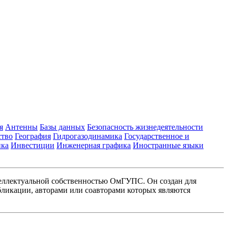
я
Антенны
Базы данных
Безопасность жизнедеятельности
ство
География
Гидрогазодинамика
Государственное и
ика
Инвестиции
Инженерная графика
Иностранные языки
еллектуальной собственностью ОмГУПС. Он создан для
ликации, авторами или соавторами которых являются