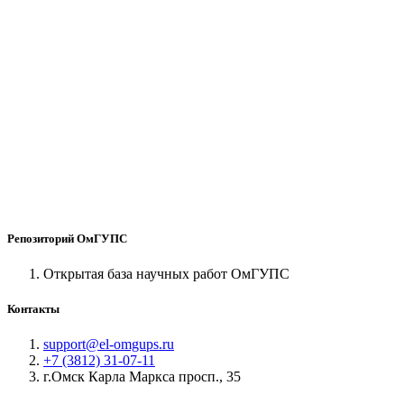
Репозиторий ОмГУПС
Открытая база научных работ ОмГУПС
Контакты
support@el-omgups.ru
+7 (3812) 31-07-11
г.Омск Карла Маркса просп., 35