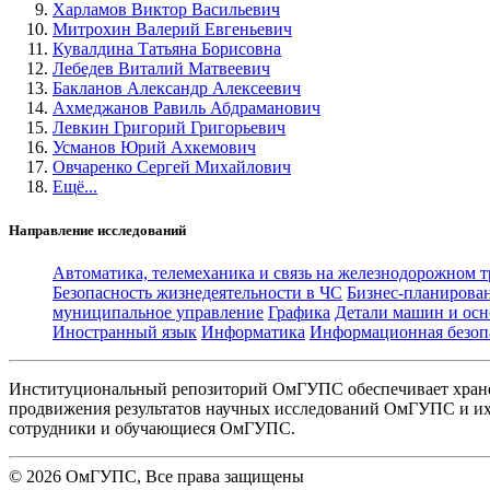
Харламов Виктор Васильевич
Митрохин Валерий Евгеньевич
Кувалдина Татьяна Борисовна
Лебедев Виталий Матвеевич
Бакланов Александр Алексеевич
Ахмеджанов Равиль Абдраманович
Левкин Григорий Григорьевич
Усманов Юрий Ахкемович
Овчаренко Сергей Михайлович
Ещё...
Направление исследований
Автоматика, телемеханика и связь на железнодорожном 
Безопасность жизнедеятельности в ЧС
Бизнес-планирова
муниципальное управление
Графика
Детали машин и осн
Иностранный язык
Информатика
Информационная безоп
Институциональный репозиторий ОмГУПС обеспечивает хране
продвижения результатов научных исследований ОмГУПС и их 
сотрудники и обучающиеся ОмГУПС.
©
2026
ОмГУПС
, Все права защищены