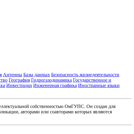
я
Антенны
Базы данных
Безопасность жизнедеятельности
ство
География
Гидрогазодинамика
Государственное и
ика
Инвестиции
Инженерная графика
Иностранные языки
еллектуальной собственностью ОмГУПС. Он создан для
ликации, авторами или соавторами которых являются