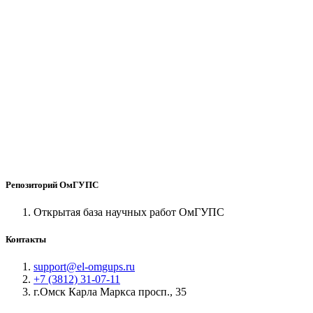
Репозиторий ОмГУПС
Открытая база научных работ ОмГУПС
Контакты
support@el-omgups.ru
+7 (3812) 31-07-11
г.Омск Карла Маркса просп., 35