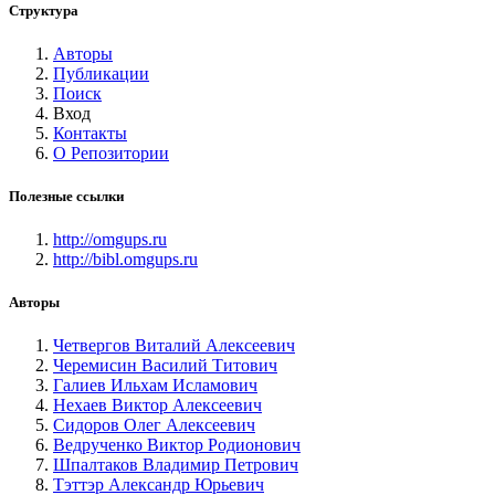
Структура
Авторы
Публикации
Поиск
Вход
Контакты
О Репозитории
Полезные ссылки
http://omgups.ru
http://bibl.omgups.ru
Авторы
Четвергов Виталий Алексеевич
Черемисин Василий Титович
Галиев Ильхам Исламович
Нехаев Виктор Алексеевич
Сидоров Олег Алексеевич
Ведрученко Виктор Родионович
Шпалтаков Владимир Петрович
Тэттэр Александр Юрьевич