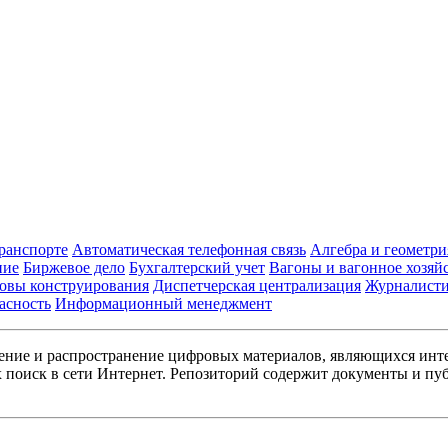
транспорте
Автоматическая телефонная связь
Алгебра и геометри
ние
Биржевое дело
Бухгалтерский учет
Вагоны и вагонное хозяй
овы конструирования
Диспетчерская централизация
Журналист
асность
Информационный менеджмент
ние и распространение цифровых материалов, являющихся инт
поиск в сети Интернет. Репозиторий содержит документы и пуб