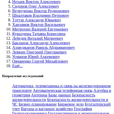
Нехаев Виктор Алексеевич
Сидоров Олег Алексеевич
Ведрученко Виктор Родионович
Шпалтаков Владимир Петрович
Тэттэр Александр Юрьевич
Харламов Виктор Васильевич
Митрохин Валерий Евгеньевич
Кувалдина Татьяна Борисовна
Лебедев Виталий Матвеевич
Бакланов Александр Алексеевич
Ахмеджанов Равиль Абдраманович
Левкин Григорий Григорьевич
Усманов Юрий Ахкемович
Овчаренко Сергей Михайлович
Ещё...
Направление исследований
Автоматика, телемеханика и связь на железнодорожном
транспорте
Автоматическая телефонная связь
Алгебра и
геометрия
Антенны
Базы данных
Безопасность
жизнедеятельности
Безопасность жизнедеятельности в
ЧС
Бизнес-планирование
Биржевое дело
Бухгалтерский
учет
Вагоны и вагонное хозяйство
География
Гидрогазодинамика
Государственное и муниципальное