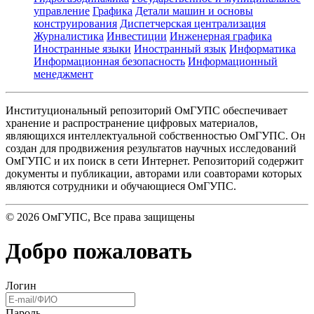
управление
Графика
Детали машин и основы
конструирования
Диспетчерская централизация
Журналистика
Инвестиции
Инженерная графика
Иностранные языки
Иностранный язык
Информатика
Информационная безопасность
Информационный
менеджмент
Институциональный репозиторий ОмГУПС обеспечивает
хранение и распространение цифровых материалов,
являющихся интеллектуальной собственностью ОмГУПС. Он
создан для продвижения результатов научных исследований
ОмГУПС и их поиск в сети Интернет. Репозиторий содержит
документы и публикации, авторами или соавторами которых
являются сотрудники и обучающиеся ОмГУПС.
©
2026
ОмГУПС
, Все права защищены
Добро пожаловать
Логин
Пароль