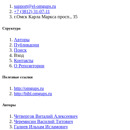
support@el-omgups.ru
+7 (3812) 31-07-11
г.Омск Карла Маркса просп., 35
Структура
Авторы
Публикации
Поиск
Вход
Контакты
О Репозитории
Полезные ссылки
http://omgups.ru
http://bibl.omgups.ru
Авторы
Четвергов Виталий Алексеевич
Черемисин Василий Титович
Галиев Ильхам Исламович