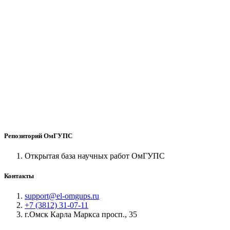
Репозиторий ОмГУПС
Открытая база научных работ ОмГУПС
Контакты
support@el-omgups.ru
+7 (3812) 31-07-11
г.Омск Карла Маркса просп., 35