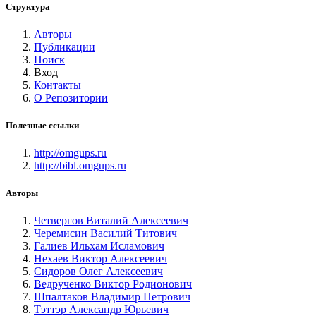
Структура
Авторы
Публикации
Поиск
Вход
Контакты
О Репозитории
Полезные ссылки
http://omgups.ru
http://bibl.omgups.ru
Авторы
Четвергов Виталий Алексеевич
Черемисин Василий Титович
Галиев Ильхам Исламович
Нехаев Виктор Алексеевич
Сидоров Олег Алексеевич
Ведрученко Виктор Родионович
Шпалтаков Владимир Петрович
Тэттэр Александр Юрьевич