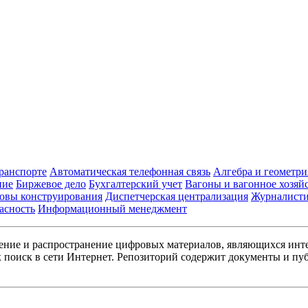
транспорте
Автоматическая телефонная связь
Алгебра и геометри
ние
Биржевое дело
Бухгалтерский учет
Вагоны и вагонное хозяй
овы конструирования
Диспетчерская централизация
Журналист
асность
Информационный менеджмент
ние и распространение цифровых материалов, являющихся инт
поиск в сети Интернет. Репозиторий содержит документы и пуб