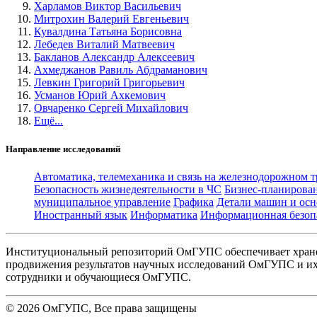
Харламов Виктор Васильевич
Митрохин Валерий Евгеньевич
Кувалдина Татьяна Борисовна
Лебедев Виталий Матвеевич
Бакланов Александр Алексеевич
Ахмеджанов Равиль Абдраманович
Левкин Григорий Григорьевич
Усманов Юрий Ахкемович
Овчаренко Сергей Михайлович
Ещё...
Направление исследований
Автоматика, телемеханика и связь на железнодорожном 
Безопасность жизнедеятельности в ЧС
Бизнес-планирова
муниципальное управление
Графика
Детали машин и осн
Иностранный язык
Информатика
Информационная безоп
Институциональный репозиторий ОмГУПС обеспечивает хране
продвижения результатов научных исследований ОмГУПС и их 
сотрудники и обучающиеся ОмГУПС.
©
2026
ОмГУПС
, Все права защищены