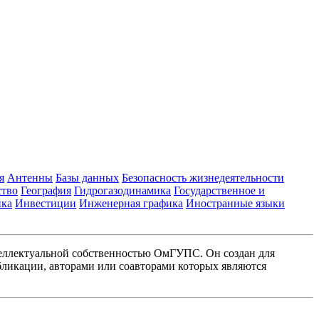
я
Антенны
Базы данных
Безопасность жизнедеятельности
ство
География
Гидрогазодинамика
Государственное и
ика
Инвестиции
Инженерная графика
Иностранные языки
еллектуальной собственностью ОмГУПС. Он создан для
ликации, авторами или соавторами которых являются