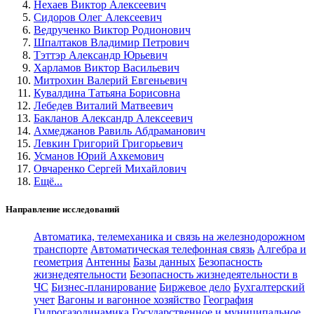
Нехаев Виктор Алексеевич
Сидоров Олег Алексеевич
Ведрученко Виктор Родионович
Шпалтаков Владимир Петрович
Тэттэр Александр Юрьевич
Харламов Виктор Васильевич
Митрохин Валерий Евгеньевич
Кувалдина Татьяна Борисовна
Лебедев Виталий Матвеевич
Бакланов Александр Алексеевич
Ахмеджанов Равиль Абдраманович
Левкин Григорий Григорьевич
Усманов Юрий Ахкемович
Овчаренко Сергей Михайлович
Ещё...
Направление исследований
Автоматика, телемеханика и связь на железнодорожном
транспорте
Автоматическая телефонная связь
Алгебра и
геометрия
Антенны
Базы данных
Безопасность
жизнедеятельности
Безопасность жизнедеятельности в
ЧС
Бизнес-планирование
Биржевое дело
Бухгалтерский
учет
Вагоны и вагонное хозяйство
География
Гидрогазодинамика
Государственное и муниципальное