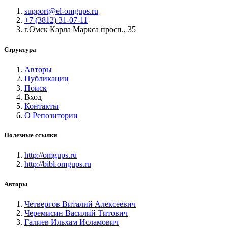
support@el-omgups.ru
+7 (3812) 31-07-11
г.Омск Карла Маркса просп., 35
Структура
Авторы
Публикации
Поиск
Вход
Контакты
О Репозитории
Полезные ссылки
http://omgups.ru
http://bibl.omgups.ru
Авторы
Четвергов Виталий Алексеевич
Черемисин Василий Титович
Галиев Ильхам Исламович