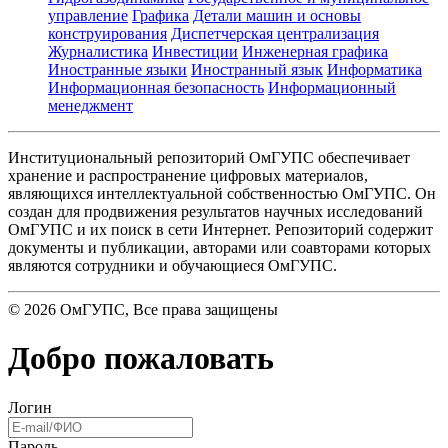
управление
Графика
Детали машин и основы
конструирования
Диспетчерская централизация
Журналистика
Инвестиции
Инженерная графика
Иностранные языки
Иностранный язык
Информатика
Информационная безопасность
Информационный
менеджмент
Институциональный репозиторий ОмГУПС обеспечивает
хранение и распространение цифровых материалов,
являющихся интеллектуальной собственностью ОмГУПС. Он
создан для продвижения результатов научных исследований
ОмГУПС и их поиск в сети Интернет. Репозиторий содержит
документы и публикации, авторами или соавторами которых
являются сотрудники и обучающиеся ОмГУПС.
©
2026
ОмГУПС
, Все права защищены
Добро пожаловать
Логин
Пароль