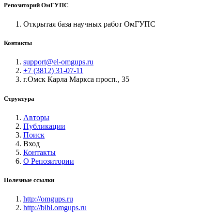
Репозиторий ОмГУПС
Открытая база научных работ ОмГУПС
Контакты
support@el-omgups.ru
+7 (3812) 31-07-11
г.Омск Карла Маркса просп., 35
Структура
Авторы
Публикации
Поиск
Вход
Контакты
О Репозитории
Полезные ссылки
http://omgups.ru
http://bibl.omgups.ru