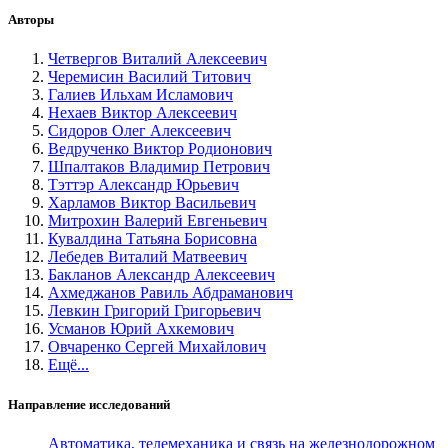
Авторы
Четвергов Виталий Алексеевич
Черемисин Василий Титович
Галиев Ильхам Исламович
Нехаев Виктор Алексеевич
Сидоров Олег Алексеевич
Ведрученко Виктор Родионович
Шпалтаков Владимир Петрович
Тэттэр Александр Юрьевич
Харламов Виктор Васильевич
Митрохин Валерий Евгеньевич
Кувалдина Татьяна Борисовна
Лебедев Виталий Матвеевич
Бакланов Александр Алексеевич
Ахмеджанов Равиль Абдраманович
Левкин Григорий Григорьевич
Усманов Юрий Ахкемович
Овчаренко Сергей Михайлович
Ещё...
Направление исследований
Автоматика, телемеханика и связь на железнодорожном