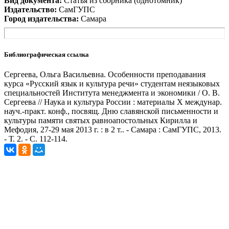
Вид документа:
Статья из сборника (однотомник)
Издательство:
СамГУПС
Город издательства:
Самара
Библиографическая ссылка
Сергеева, Ольга Васильевна. Особенности преподавания
курса «Русский язык и культура речи» студентам неязыковых
специальностей Института менеджмента и экономики / О. В.
Сергеева // Наука и культура России : материалы Х междунар.
науч.-практ. конф., посвящ. Дню славянской письменности и
культуры памяти святых равноапостольных Кирилла и
Мефодия, 27-29 мая 2013 г. : в 2 т.. - Самара : СамГУПС, 2013.
- Т. 2. - С. 112-114.