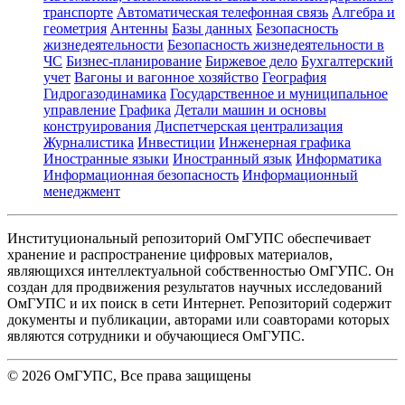
транспорте
Автоматическая телефонная связь
Алгебра и
геометрия
Антенны
Базы данных
Безопасность
жизнедеятельности
Безопасность жизнедеятельности в
ЧС
Бизнес-планирование
Биржевое дело
Бухгалтерский
учет
Вагоны и вагонное хозяйство
География
Гидрогазодинамика
Государственное и муниципальное
управление
Графика
Детали машин и основы
конструирования
Диспетчерская централизация
Журналистика
Инвестиции
Инженерная графика
Иностранные языки
Иностранный язык
Информатика
Информационная безопасность
Информационный
менеджмент
Институциональный репозиторий ОмГУПС обеспечивает
хранение и распространение цифровых материалов,
являющихся интеллектуальной собственностью ОмГУПС. Он
создан для продвижения результатов научных исследований
ОмГУПС и их поиск в сети Интернет. Репозиторий содержит
документы и публикации, авторами или соавторами которых
являются сотрудники и обучающиеся ОмГУПС.
©
2026
ОмГУПС
, Все права защищены