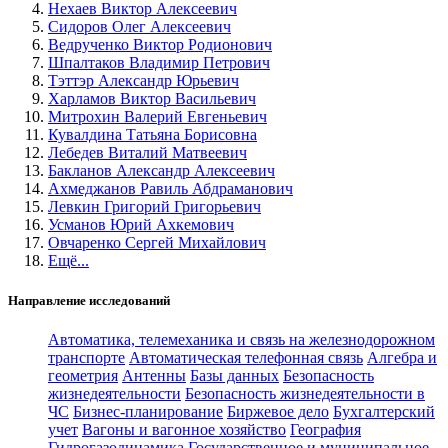
Нехаев Виктор Алексеевич
Сидоров Олег Алексеевич
Ведрученко Виктор Родионович
Шпалтаков Владимир Петрович
Тэттэр Александр Юрьевич
Харламов Виктор Васильевич
Митрохин Валерий Евгеньевич
Кувалдина Татьяна Борисовна
Лебедев Виталий Матвеевич
Бакланов Александр Алексеевич
Ахмеджанов Равиль Абдраманович
Левкин Григорий Григорьевич
Усманов Юрий Ахкемович
Овчаренко Сергей Михайлович
Ещё...
Направление исследований
Автоматика, телемеханика и связь на железнодорожном
транспорте
Автоматическая телефонная связь
Алгебра и
геометрия
Антенны
Базы данных
Безопасность
жизнедеятельности
Безопасность жизнедеятельности в
ЧС
Бизнес-планирование
Биржевое дело
Бухгалтерский
учет
Вагоны и вагонное хозяйство
География
Гидрогазодинамика
Государственное и муниципальное