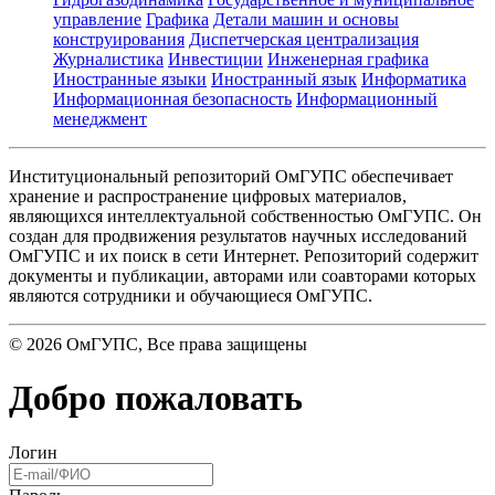
управление
Графика
Детали машин и основы
конструирования
Диспетчерская централизация
Журналистика
Инвестиции
Инженерная графика
Иностранные языки
Иностранный язык
Информатика
Информационная безопасность
Информационный
менеджмент
Институциональный репозиторий ОмГУПС обеспечивает
хранение и распространение цифровых материалов,
являющихся интеллектуальной собственностью ОмГУПС. Он
создан для продвижения результатов научных исследований
ОмГУПС и их поиск в сети Интернет. Репозиторий содержит
документы и публикации, авторами или соавторами которых
являются сотрудники и обучающиеся ОмГУПС.
©
2026
ОмГУПС
, Все права защищены
Добро пожаловать
Логин