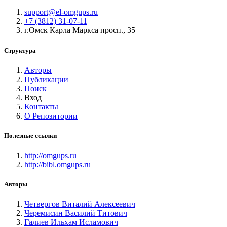
support@el-omgups.ru
+7 (3812) 31-07-11
г.Омск Карла Маркса просп., 35
Структура
Авторы
Публикации
Поиск
Вход
Контакты
О Репозитории
Полезные ссылки
http://omgups.ru
http://bibl.omgups.ru
Авторы
Четвергов Виталий Алексеевич
Черемисин Василий Титович
Галиев Ильхам Исламович