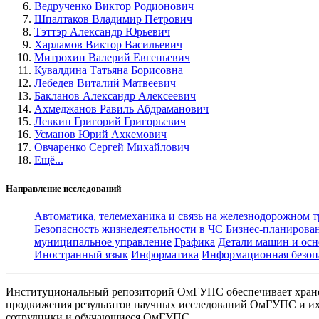
Ведрученко Виктор Родионович
Шпалтаков Владимир Петрович
Тэттэр Александр Юрьевич
Харламов Виктор Васильевич
Митрохин Валерий Евгеньевич
Кувалдина Татьяна Борисовна
Лебедев Виталий Матвеевич
Бакланов Александр Алексеевич
Ахмеджанов Равиль Абдраманович
Левкин Григорий Григорьевич
Усманов Юрий Ахкемович
Овчаренко Сергей Михайлович
Ещё...
Направление исследований
Автоматика, телемеханика и связь на железнодорожном 
Безопасность жизнедеятельности в ЧС
Бизнес-планирова
муниципальное управление
Графика
Детали машин и осн
Иностранный язык
Информатика
Информационная безоп
Институциональный репозиторий ОмГУПС обеспечивает хране
продвижения результатов научных исследований ОмГУПС и их 
сотрудники и обучающиеся ОмГУПС.