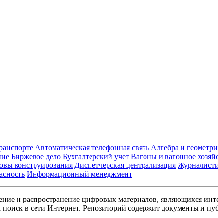
транспорте
Автоматическая телефонная связь
Алгебра и геометри
ние
Биржевое дело
Бухгалтерский учет
Вагоны и вагонное хозяй
овы конструирования
Диспетчерская централизация
Журналист
асность
Информационный менеджмент
ние и распространение цифровых материалов, являющихся инт
поиск в сети Интернет. Репозиторий содержит документы и пуб