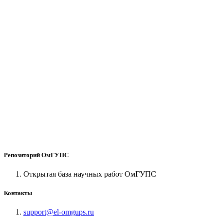
Репозиторий ОмГУПС
Открытая база научных работ ОмГУПС
Контакты
support@el-omgups.ru