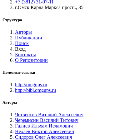
+7 (3812) 31-07-11
г.Омск Карла Маркса просп., 35
Структура
Авторы
Публикации
Поиск
Вход
Контакты
О Репозитории
Полезные ссылки
http://omgups.ru
http://bibl.omgups.ru
Авторы
Четвергов Виталий Алексеевич
Черемисин Василий Титович
Галиев Ильхам Исламович
Нехаев Виктор Алексеевич
Сидоров Олег Алексеевич