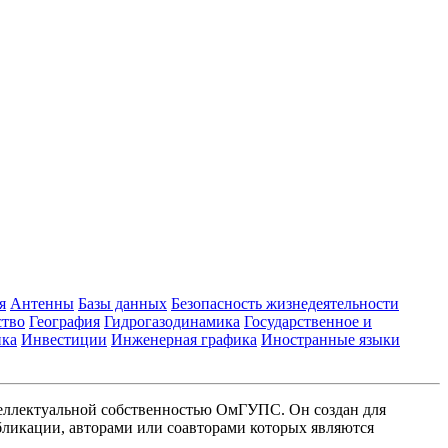
я
Антенны
Базы данных
Безопасность жизнедеятельности
ство
География
Гидрогазодинамика
Государственное и
ика
Инвестиции
Инженерная графика
Иностранные языки
еллектуальной собственностью ОмГУПС. Он создан для
ликации, авторами или соавторами которых являются