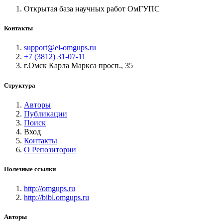
Открытая база научных работ ОмГУПС
Контакты
support@el-omgups.ru
+7 (3812) 31-07-11
г.Омск Карла Маркса просп., 35
Структура
Авторы
Публикации
Поиск
Вход
Контакты
О Репозитории
Полезные ссылки
http://omgups.ru
http://bibl.omgups.ru
Авторы