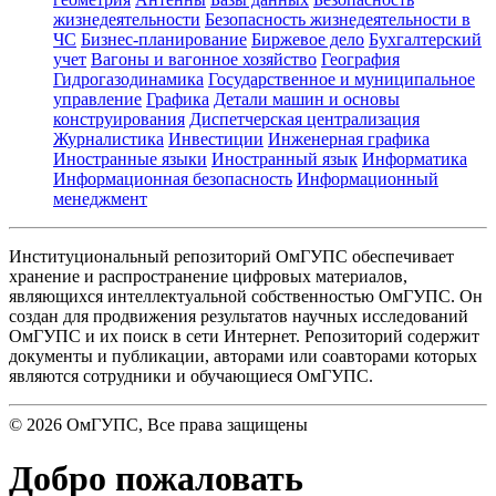
жизнедеятельности
Безопасность жизнедеятельности в
ЧС
Бизнес-планирование
Биржевое дело
Бухгалтерский
учет
Вагоны и вагонное хозяйство
География
Гидрогазодинамика
Государственное и муниципальное
управление
Графика
Детали машин и основы
конструирования
Диспетчерская централизация
Журналистика
Инвестиции
Инженерная графика
Иностранные языки
Иностранный язык
Информатика
Информационная безопасность
Информационный
менеджмент
Институциональный репозиторий ОмГУПС обеспечивает
хранение и распространение цифровых материалов,
являющихся интеллектуальной собственностью ОмГУПС. Он
создан для продвижения результатов научных исследований
ОмГУПС и их поиск в сети Интернет. Репозиторий содержит
документы и публикации, авторами или соавторами которых
являются сотрудники и обучающиеся ОмГУПС.
©
2026
ОмГУПС
, Все права защищены
Добро пожаловать