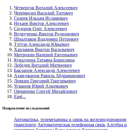
Четвергов Виталий Алексеевич
Черемисин Василий Титович
Галиев Ильхам Исламович
Нехаев Виктор Алексеевич
Сидоров Олег Алексеевич
Ведрученко Виктор Родионович
Шпалтаков Владимир Петрович
Тэттэр Александр Юрьевич
Харламов Виктор Васильевич
Митрохин Валерий Евгеньевич
Кувалдина Татьяна Борисовна
Лебедев Виталий Матвеевич
Бакланов Александр Алексеевич
Ахмеджанов Равиль Абдраманович
Левкин Григорий Григорьевич
Усманов Юрий Ахкемович
Овчаренко Сергей Михайлович
Ещё...
Направление исследований
Автоматика, телемеханика и связь на железнодорожном
транспорте
Автоматическая телефонная связь
Алгебра и
геометрия
Антенны
Базы данных
Безопасность