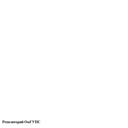
Репозиторий ОмГУПС