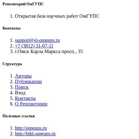
Репозиторий ОмГУПС
Открытая база научных работ ОмГУПС
Контакты
support@el-omgups.ru
+7 (3812) 31-07-11
г.Омск Карла Маркса просп., 35
Структура
Авторы
Публикации
Поиск
Вход
Контакты
О Репозитории
Полезные ссылки
http://omgups.ru
http://bibl.omgups.ru