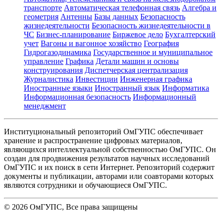
транспорте
Автоматическая телефонная связь
Алгебра и
геометрия
Антенны
Базы данных
Безопасность
жизнедеятельности
Безопасность жизнедеятельности в
ЧС
Бизнес-планирование
Биржевое дело
Бухгалтерский
учет
Вагоны и вагонное хозяйство
География
Гидрогазодинамика
Государственное и муниципальное
управление
Графика
Детали машин и основы
конструирования
Диспетчерская централизация
Журналистика
Инвестиции
Инженерная графика
Иностранные языки
Иностранный язык
Информатика
Информационная безопасность
Информационный
менеджмент
Институциональный репозиторий ОмГУПС обеспечивает
хранение и распространение цифровых материалов,
являющихся интеллектуальной собственностью ОмГУПС. Он
создан для продвижения результатов научных исследований
ОмГУПС и их поиск в сети Интернет. Репозиторий содержит
документы и публикации, авторами или соавторами которых
являются сотрудники и обучающиеся ОмГУПС.
©
2026
ОмГУПС
, Все права защищены