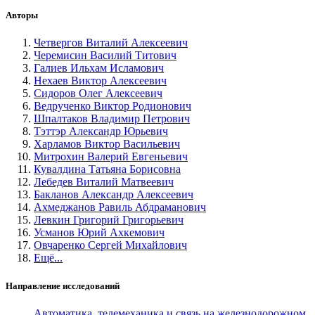
Авторы
Четвергов Виталий Алексеевич
Черемисин Василий Титович
Галиев Ильхам Исламович
Нехаев Виктор Алексеевич
Сидоров Олег Алексеевич
Ведрученко Виктор Родионович
Шпалтаков Владимир Петрович
Тэттэр Александр Юрьевич
Харламов Виктор Васильевич
Митрохин Валерий Евгеньевич
Кувалдина Татьяна Борисовна
Лебедев Виталий Матвеевич
Бакланов Александр Алексеевич
Ахмеджанов Равиль Абдраманович
Левкин Григорий Григорьевич
Усманов Юрий Ахкемович
Овчаренко Сергей Михайлович
Ещё...
Направление исследований
Автоматика, телемеханика и связь на железнодорожном