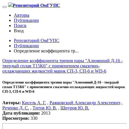
Репозиторий ОмГУПС
Авторы
Публикации
Поиск
Вход
Репозиторий ОмГУПС
Публикации
Определение коэффициента тр...
Определение коэффициента трения пары "Алюминий Д-16 -
твердый сплав Т15К6" с применением смазочно-
охлаждающих жидкостей марок СП-3, СП-6 и WD-6
Определение коэффициента трения пары "Алюминий Д-16 - твердый
сплав Т15К6" с применением смазочно-охлаждающих жидкостей марок
СП-3, СП-6 и WD-6
Авторы:
Кисель А. Г.
,
Ражковский Александр Алексеевич
,
Реченко Д. С.
,
Титов Ю. В.
,
Шнуров Ю. В.
Дата публикации:
2013
Просмотров:
330