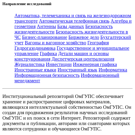
Направление исследований
Автоматика, телемеханика и связь на железнодорожном
транспорте
Автоматическая телефонная связь
Алгебра и
геометрия
Антенны
Базы данных
Безопасность
жизнедеятельности
Безопасность жизнедеятельности в
ЧС
Бизнес-планирование
Биржевое дело
Бухгалтерский
учет
Вагоны и вагонное хозяйство
География
Гидрогазодинамика
Государственное и муниципальное
управление
Графика
Детали машин и основы
конструирования
Диспетчерская централизация
Журналистика
Инвестиции
Инженерная графика
Иностранные языки
Иностранный язык
Информатика
Информационная безопасность
Информационный
менеджмент
Институциональный репозиторий ОмГУПС обеспечивает
хранение и распространение цифровых материалов,
являющихся интеллектуальной собственностью ОмГУПС. Он
создан для продвижения результатов научных исследований
ОмГУПС и их поиск в сети Интернет. Репозиторий содержит
документы и публикации, авторами или соавторами которых
являются сотрудники и обучающиеся ОмГУПС.