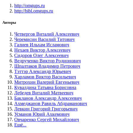
http://omgups.ru
http://bibl.omgups.ru
Авторы
Четвергов Виталий Алексеевич
Черемисин Василий Титович
Галиев Ильхам Исламович
Нехаев Виктор Алексеевич
Сидоров Олег Алексеевич
Ведрученко Виктор Родионович
Шпалтаков Владимир Петрович
Тэттэр Александр Юрьевич
Харламов Виктор Васильевич
Митрохин Валерий Евгеньевич
Кувалдина Татьяна Борисовна
Лебедев Виталий Матвеевич
Бакланов Александр Алексеевич
Ахмеджанов Равиль Абдраманович
Левкин Григорий Григорьевич
Усманов Юрий Ахкемович
Овчаренко Сергей Михайлович
Ещё...