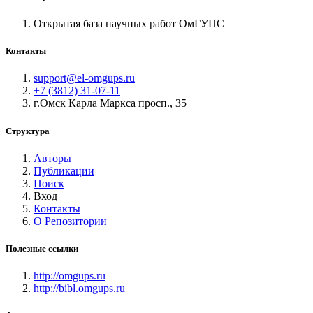
Открытая база научных работ ОмГУПС
Контакты
support@el-omgups.ru
+7 (3812) 31-07-11
г.Омск Карла Маркса просп., 35
Структура
Авторы
Публикации
Поиск
Вход
Контакты
О Репозитории
Полезные ссылки
http://omgups.ru
http://bibl.omgups.ru