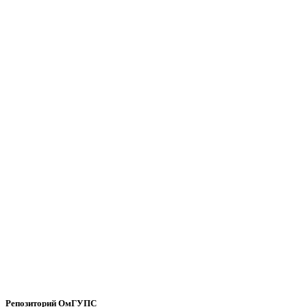
Репозиторий ОмГУПС