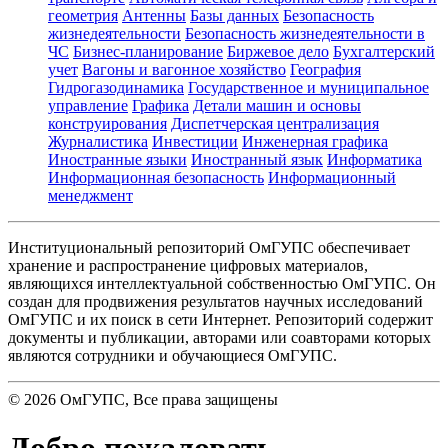
геометрия
Антенны
Базы данных
Безопасность
жизнедеятельности
Безопасность жизнедеятельности в
ЧС
Бизнес-планирование
Биржевое дело
Бухгалтерский
учет
Вагоны и вагонное хозяйство
География
Гидрогазодинамика
Государственное и муниципальное
управление
Графика
Детали машин и основы
конструирования
Диспетчерская централизация
Журналистика
Инвестиции
Инженерная графика
Иностранные языки
Иностранный язык
Информатика
Информационная безопасность
Информационный
менеджмент
Институциональный репозиторий ОмГУПС обеспечивает
хранение и распространение цифровых материалов,
являющихся интеллектуальной собственностью ОмГУПС. Он
создан для продвижения результатов научных исследований
ОмГУПС и их поиск в сети Интернет. Репозиторий содержит
документы и публикации, авторами или соавторами которых
являются сотрудники и обучающиеся ОмГУПС.
©
2026
ОмГУПС
, Все права защищены