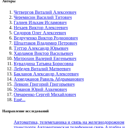
Авторы
Четвергов Виталий Алексеевич
Черемисин Василий Титович
Галиев Ильхам Исламович
Нехаев Виктор Алексеевич
Сидоров Олег Алексеевич
Ведрученко Виктор Родионович
Шпалтаков Владимир Петрович
Тэттэр Александр Юрьевич
Харламов Виктор Васильевич
Митрохин Валерий Евгеньевич
Кувалдина Татьяна Борисовна
Лебедев Виталий Матвеевич
Бакланов Александр Алексеевич
Ахмеджанов Равиль Абдраманович
Левкин Григорий Григорьевич
Усманов Юрий Ахкемович
Овчаренко Сергей Михайлович
Ещё...
Направление исследований
Автоматика, телемеханика и связь на железнодорожном
транспорте
Автоматическая телефонная связь
Алгебра и